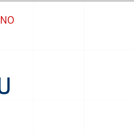
INO
U