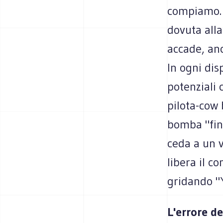
compiamo. 
dovuta alla
accade, anc
In ogni dis
potenziali 
pilota-cow 
bomba "fin
ceda a un v
libera il c
gridando "
L'errore d