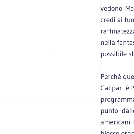
vedono. Ma 
credi ai tu
raffinatezz
nella fanta
possibile s
Perché quel
Calipari è
programma 
punto: dal
americani l
blocco eran