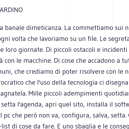
ARDINO
a banale dimeticanza. La commettiamo sui n
ni volta che lavoriamo su un file. Le segret
e loro giornate. Di piccoli ostacoli e incidenti 
à con le macchine. Di cose che accadono a tut
uni, che crediamo di poter risolvere con le 
urocratico che l'uso della tecnologia ci disegn
gnatela. Mille piccoli adempimenti quotidiani
, setta l'agenda, apri quel sito, installa il sof
 pc che però non va, configura, salva, setta.
list di cose da fare. E uno sbaglia e le conse