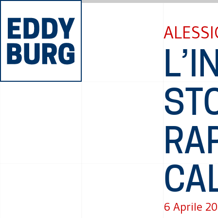
ALESSI
L’I
STO
RA
CAL
6 Aprile 2