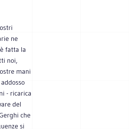
ostri
arie ne
è fatta la
ti noi,
nostre mani
a addosso
 - ricarica
tware del
 Gerghi che
guenze si