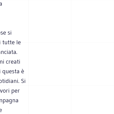
a
se si
 tutte le
anciata.
i creati
i questa è
tidiani. Si
vori per
compagna
e