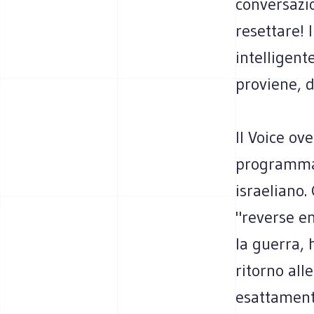
conversazio
resettare!
intelligent
proviene, d
Il Voice ov
programmato
israeliano.
"reverse en
la guerra,
ritorno all
esattament