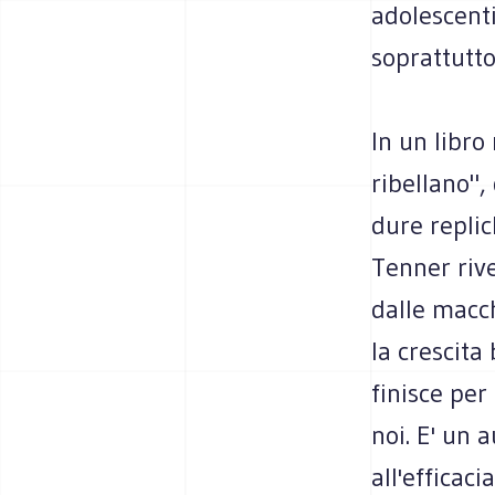
adolescenti
soprattutto
In un libro
ribellano",
dure replic
Tenner rive
dalle macc
la crescita
finisce per
noi. E' un
all'efficac