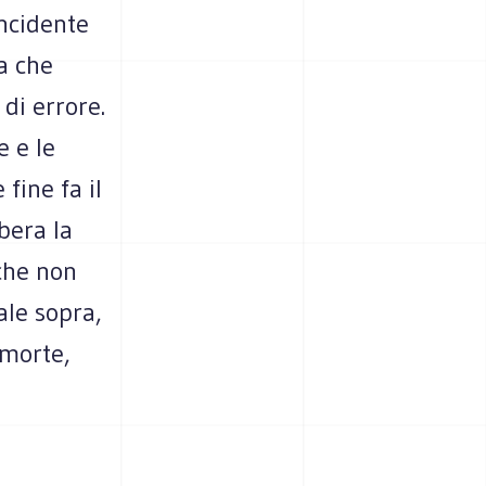
ncidente
ta che
di errore.
e e le
fine fa il
bera la
che non
ale sopra,
 morte,