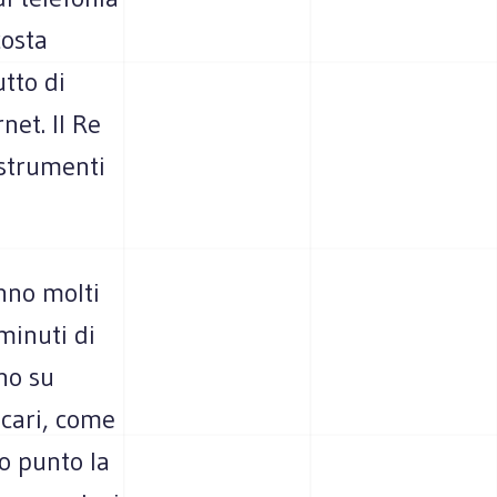
costa
tto di
net. Il Re
 strumenti
nno molti
minuti di
no su
cari, come
to punto la