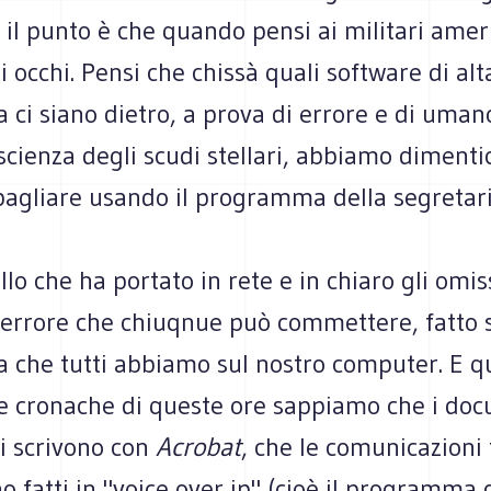
il punto è che quando pensi ai militari amer
oi occhi. Pensi che chissà quali software di alt
a ci siano dietro, a prova di errore e di umano
scienza degli scudi stellari, abbiamo dimenti
bagliare usando il programma della segretari
lo che ha portato in rete e in chiaro gli omis
 l'errore che chiuqnue può commettere, fatto
che tutti abbiamo sul nostro computer. E qui
le cronache di queste ore sappiamo che i doc
i scrivono con
Acrobat
, che le comunicazioni 
o fatti in "voice over ip" (cioè il programma 