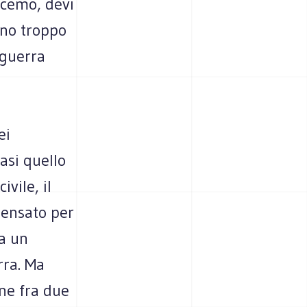
scemo, devi
eno troppo
 guerra
ei
asi quello
vile, il
pensato per
a un
rra. Ma
ne fra due