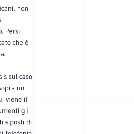
icani, non
a
. Persi
cato che è
a.
sis sul caso
 sopra un
 viene il
umenti gli
tra posti di
di telefonia