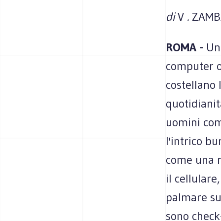
di
V
.
ZAMB
ROMA -
Un
computer og
costellano l
quotidianit
uomini com
l'intrico b
come una ra
il cellulare
palmare sul
sono check-