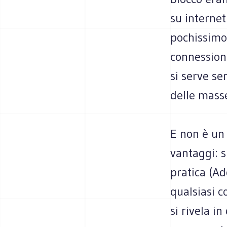
su interne
pochissimo 
connessioni
si serve s
delle masse
E non è un
vantaggi: s
pratica (A
qualsiasi 
si rivela i