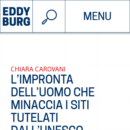
© 2026 EDDYBURG
MENU
INIZIATIVE
CHI SIAMO
SOSTIENICI
CONTATTACI
CHIARA CAROVANI
L’IMPRONTA
DELL’UOMO CHE
MINACCIA I SITI
TUTELATI