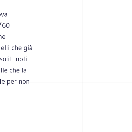
ova
0/60
he
lli che già
soliti noti
le che la
le per non