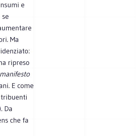
consumi e
 se
e aumentare
ori. Ma
idenziato:
 ha ripreso
l manifesto
iani. E come
tribuenti
). Da
ens che fa