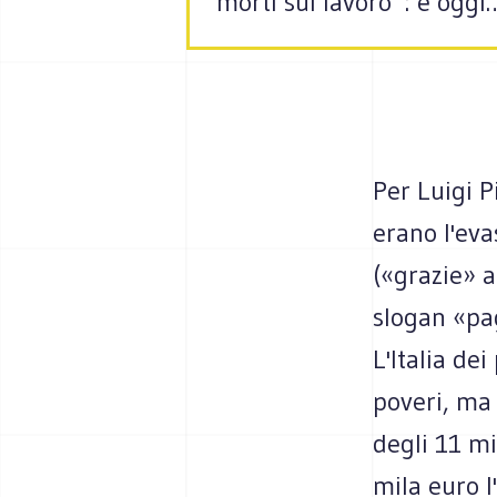
morti sul lavoro”: e oggi
Per Luigi P
erano l'eva
(«grazie» a
slogan «pag
L'Italia de
poveri, ma 
degli 11 mi
mila euro l