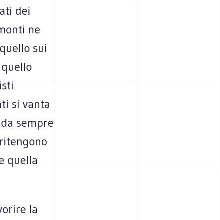
ati dei
emonti ne
 quello sui
 quello
sti
ti si vanta
a da sempre
 ritengono
 e quella
orire la