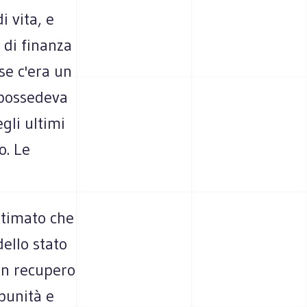
i vita, e
 di finanza
se c'era un
 possedeva
egli ultimi
o. Le
stimato che
dello stato
un recupero
punità e