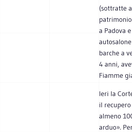
(sottratte a
patrimonio 
a Padova e 
autosalone 
barche a ve
4 anni, av
Fiamme gial
Ieri la Cor
il recupero
almeno 100
arduo». Per