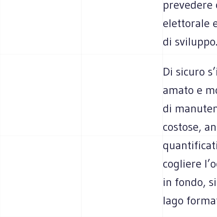
prevedere 
elettorale
di sviluppo
Di sicuro s
amato e mo
di manuten
costose, an
quantificat
cogliere l’
in fondo, s
lago format