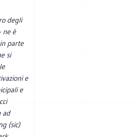
ro degli
- ne è
in parte
e si
le
ivazioni e
cipali e
cci
a ad
g (sic)
ark,