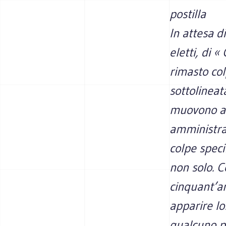
postilla
In attesa d
eletti, di 
rimasto col
sottolineata
muovono al
amministraz
colpe speci
non solo. C
cinquant’an
apparire lo
qualcuno p