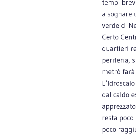
tempi brevi
a sognare u
verde di Ne
Certo Centr
quartieri r
periferia, s
metrò farà 
L’Idroscalo
dal caldo e
apprezzato 
resta poco 
poco raggiu