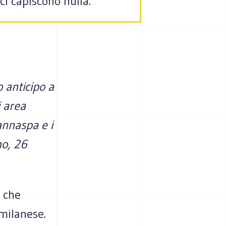
ci capiscono nulla.
o anticipo a
i area
annaspa e i
no, 26
o che
 milanese.