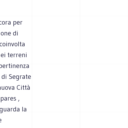
cora per
ione di
 coinvolta
ei terreni
 pertinenza
 di Segrate
nuova Città
 pares ,
iguarda la
e