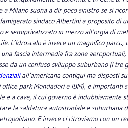
 a Milano suona a dir poco sinistro se si rico
l famigerato sindaco Albertini a proposito di u
o e semiprivatizzato in mezzo all’orgia di met
Life. L’Idroscalo è invece un magnifico parco, c
n una fascia intermedia fra zone aeroportuali,
e da un confuso sviluppo suburbano (i tre 
denziali
all’americana contigui ma disposti su
li office park Mondadori e IBM), e importanti s
le e a cave, il cui governo è indubbiamente s
itare la saldatura autostradale e suburbana de
tropolitano. E invece ci ritroviamo con un re