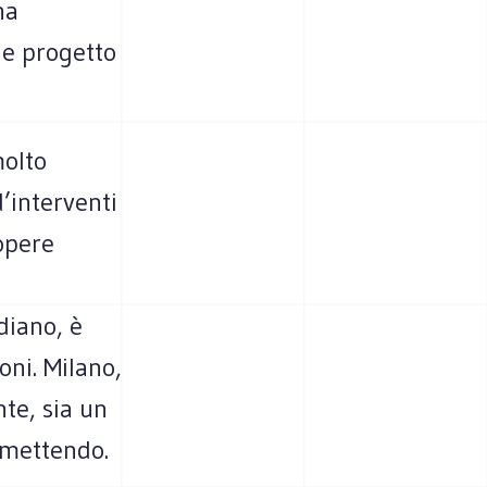
na
de progetto
molto
’interventi
opere
diano, è
oni. Milano,
nte, sia un
rmettendo.