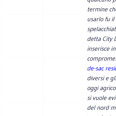
termine che
usarlo fu i
spelacchiat
detta City 
inserisce i
compromess
de-sac resi
diversi e g
oggi agrico
si vuole ev
del nord me