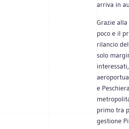
arriva in au
Grazie alla
poco e il p
rilancio del
solo margi
interessati
aeroportua
e Peschier
metropolita
primo tra p
gestione Pi