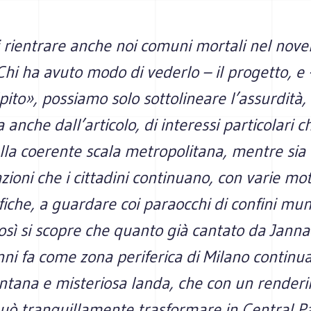
i rientrare anche noi comuni mortali nel nove
« Chi ha avuto modo di vederlo – il progetto, e 
pito», possiamo solo sottolineare l’assurdità, 
 anche dall’articolo, di interessi particolari ch
la coerente scala metropolitana, mentre sia 
ioni che i cittadini continuano, con varie mot
fiche, a guardare coi paraocchi di confini muni
osì si scopre che quanto già cantato da Janna
ni fa come zona periferica di Milano continu
ntana e misteriosa landa, che con un renderin
uò tranquillamente trasformare in Central P