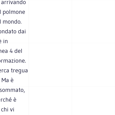
 arrivando
il polmone
al mondo.
condato dai
è in
inea 4 del
ormazione.
erca tregua
. Ma è
o sommato,
erché è
chi vi