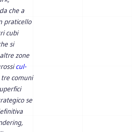
rda che a
n praticello
ri cubi
he si
 altre zone
grossi
cul-
 tre comuni
uperfici
trategico se
finitiva
ndering,