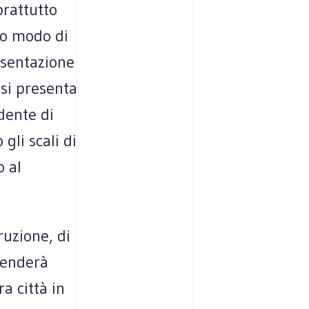
prattutto
uto modo di
esentazione
 si presenta
dente di
gli scali di
 al
ruzione, di
 renderà
a città in