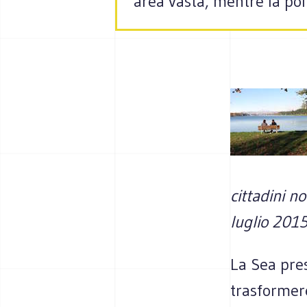
area vasta, mentre la pol
cittadini n
luglio 201
La Sea pre
trasformere