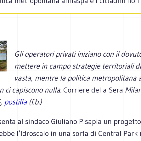
itica metropolitana annaspa e i cittadini non 
Gli operatori privati iniziano con il dovut
mettere in campo strategie territoriali d
vasta, mentre la politica metropolitana 
on ci capiscono nulla.
Corriere della Sera
Mila
5,
postilla
(f.b.)
senta al sindaco Giuliano Pisapia un progett
bbe l’Idroscalo in una sorta di Central Park