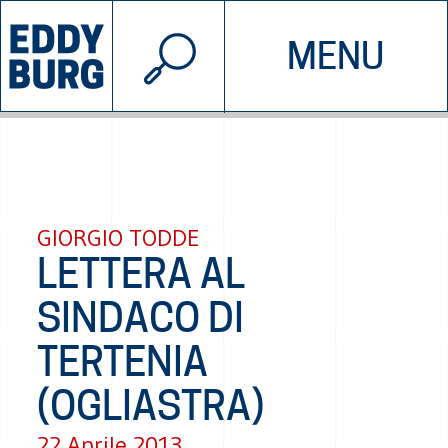
© 2026 EDDYBURG
MENU
INIZIATIVE
CHI SIAMO
SOSTIENICI
CONTATTACI
GIORGIO TODDE
LETTERA AL
SINDACO DI
TERTENIA
(OGLIASTRA)
22 Aprile 2013