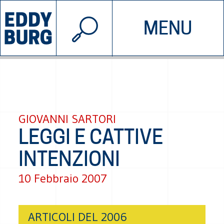
© 2026 EDDYBURG
MENU
INIZIATIVE
CHI SIAMO
SOSTIENICI
CONTATTACI
GIOVANNI SARTORI
LEGGI E CATTIVE
INTENZIONI
10 Febbraio 2007
ARTICOLI DEL 2006