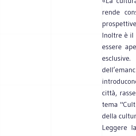
«La cultur
rende cons
prospettive
Inoltre è i
essere ape
esclusiv
dell’emanc
introducon
città, rass
tema "Cultu
della cultur
Leggere l