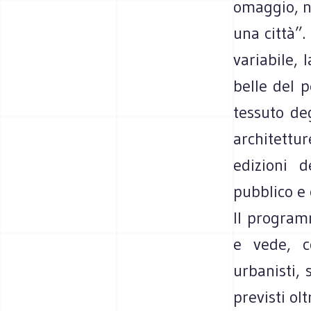
omaggio, ne
una città”.
variabile, 
belle del p
tessuto de
architettur
edizioni d
pubblico e
Il program
e vede, co
urbanisti, 
previsti ol