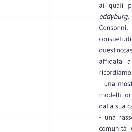
ai quali 
eddyburg,
Consonni,
consuetud
quest'occa
affidata a
ricordiamo
- una most
modelli or
dalla sua c
- una rass
comunità (