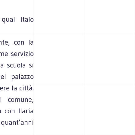
 quali Italo
nte, con la
ome servizio
a scuola si
el palazzo
re la città.
el comune,
 con Ilaria
nquant’anni