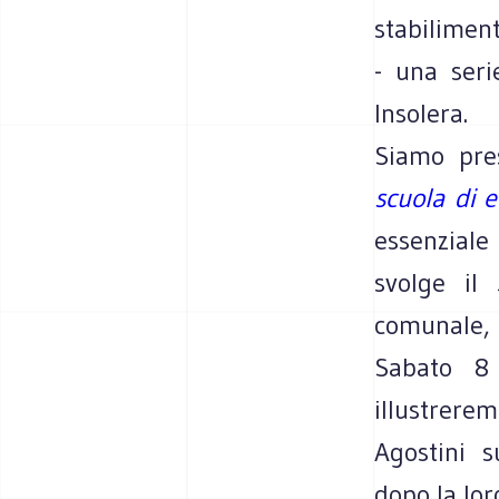
stabiliment
- una serie
Insolera.
Siamo pres
scuola di 
essenziale 
svolge il
comunale, e
Sabato 8 
illustrere
Agostini s
dopo la lor