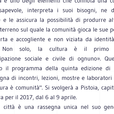
a è uno degli elementi che connota una c
apevole, interpreta i suoi bisogni, ne d
 e le assicura la possibilità di produrre al
l terreno sul quale la comunità gioca le sue po
rta e accogliente e non viziata da identit
e. Non solo, la cultura è il primo 
ipazione sociale e civile di ognuno». Qu
o il programma della quinta edizione di 
egna di incontri, lezioni, mostre e laboratori
ra è comunità". Si svolgerà a Pistoia, capit
a per il 2017, dal 6 al 9 aprile.
a città è una rassegna unica nel suo gen