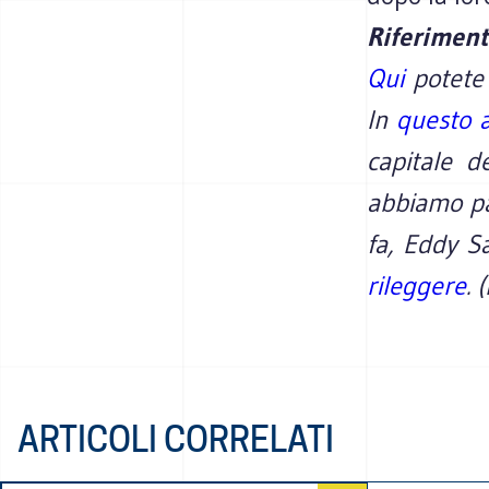
Riferiment
Qui
potete 
In
questo a
capitale d
abbiamo par
fa, Eddy S
rileggere
. 
ARTICOLI CORRELATI