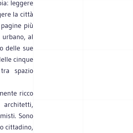
oia: leggere
ere la città
e pagine più
o urbano, al
o delle sue
delle cinque
 tra spazio
mente ricco
architetti,
omisti. Sono
o cittadino,