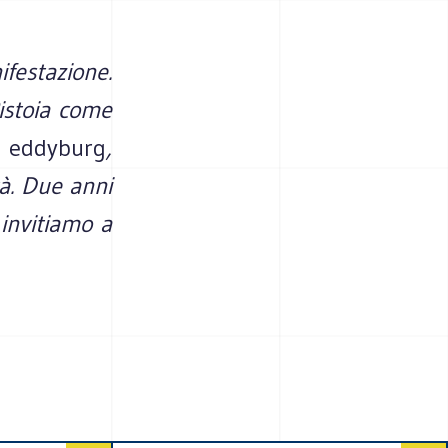
festazione.
istoia come
i
eddyburg
,
tà. Due anni
 invitiamo a