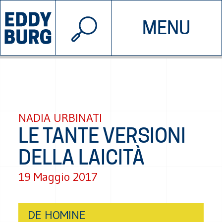
© 2026 EDDYBURG
MENU
INIZIATIVE
CHI SIAMO
SOSTIENICI
CONTATTACI
NADIA URBINATI
LE TANTE VERSIONI
DELLA LAICITÀ
19 Maggio 2017
DE HOMINE