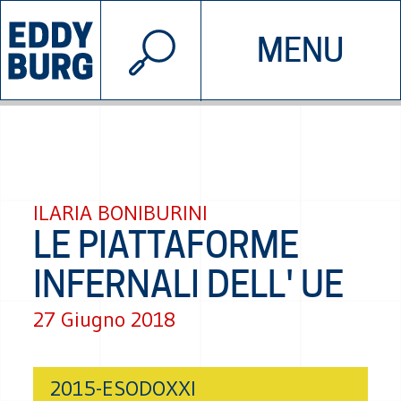
© 2026 EDDYBURG
MENU
INIZIATIVE
CHI SIAMO
SOSTIENICI
CONTATTACI
ILARIA BONIBURINI
LE PIATTAFORME
INFERNALI DELL' UE
27 Giugno 2018
2015-ESODOXXI