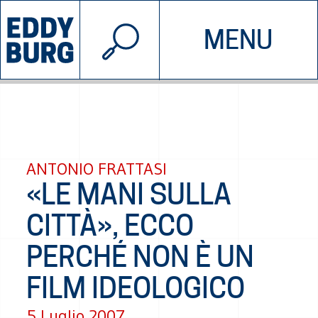
© 2026 EDDYBURG
MENU
INIZIATIVE
CHI SIAMO
SOSTIENICI
CONTATTACI
ANTONIO FRATTASI
«LE MANI SULLA
CITTÀ», ECCO
PERCHÉ NON È UN
FILM IDEOLOGICO
5 Luglio 2007