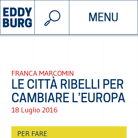
© 2026 EDDYBURG
MENU
INIZIATIVE
CHI SIAMO
SOSTIENICI
CONTATTACI
FRANCA MARCOMIN
LE CITTÀ RIBELLI PER
CAMBIARE L’EUROPA
18 Luglio 2016
PER FARE