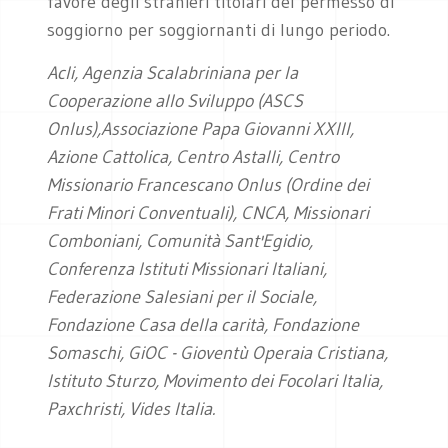
favore degli stranieri titolari del permesso di
soggiorno per soggiornanti di lungo periodo.
Acli,
Agenzia Scalabriniana per la
Cooperazione allo Sviluppo (ASCS
Onlus),A
ssociazione Papa Giovanni XXIII,
Azione Cattolica,
Centro Astalli,
Centro
Missionario Francescano Onlus (Ordine dei
Frati Minori Conventuali),
CNCA,
Missionari
Comboniani,
Comunità Sant'Egidio,
Conferenza Istituti Missionari Italiani,
Federazione Salesiani per il Sociale,
Fondazione Casa della carità,
Fondazione
Somaschi,
GiOC - Gioventù Operaia Cristiana,
I
stituto Sturzo,
Movimento dei Focolari Italia,
Paxchristi,
Vides Italia.