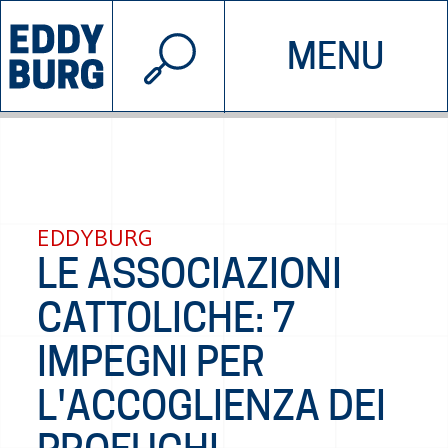
© 2026 EDDYBURG
MENU
INIZIATIVE
CHI SIAMO
SOSTIENICI
CONTATTACI
EDDYBURG
LE ASSOCIAZIONI
CATTOLICHE: 7
IMPEGNI PER
L'ACCOGLIENZA DEI