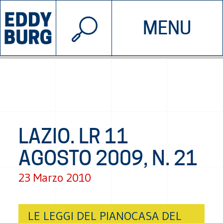
© 2026 EDDYBURG
MENU
INIZIATIVE
CHI SIAMO
SOSTIENICI
CONTATTACI
LAZIO. LR 11
AGOSTO 2009, N. 21
23 Marzo 2010
LE LEGGI DEL PIANOCASA DEL