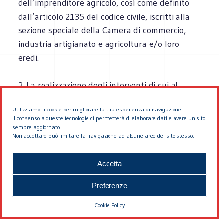
dell’imprenditore agricolo, così come definito
dall’articolo 2135 del codice civile, iscritti alla
sezione speciale della Camera di commercio,
industria artigianato e agricoltura e/o loro
eredi.
2. La realizzazione degli interventi di cui al
comma 1, lettera a), è subordinata all’esistenza
Utilizziamo i cookie per migliorare la tua esperienza di navigazione.
delle opere di urbanizzazione primaria e
Il consenso a queste tecnologie ci permetterà di elaborare dati e avere un sito
secondaria ovvero al loro adeguamento, in
sempre aggiornato.
Non accettare può limitare la navigazione ad alcune aree del sito stesso.
relazione al maggior carico urbanistico
connesso alla trasformazione a destinazione
Accetta
residenziale.
Preferenze
3. Gli interventi di cui al comma 1 devono
Cookie Policy
essere realizzati nel rispetto di quanto previsto