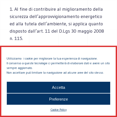
1. Al fine di contribuire al miglioramento della
sicurezza dell’approvvigionamento energetico
ed alla tutela dell’ambiente, si applica quanto
disposto dall’art. 11 del D.Lgs 30 maggio 2008
n. 115.
2. Al fine di migliorare l’efficienza energetica
Utilizziamo i cookie per migliorare la tua esperienza di navigazione.
degli edifici pubblici e privati si applica quanto
Il consenso a queste tecnologie ci permetterà di elaborare dati e avere un sito
disposto dal D.P.R. 22 aprile 2009, n. 59.
sempre aggiornato.
Non accettare può limitare la navigazione ad alcune aree del sito stesso.
Accetta
Art. 15 - Interventi per favorire l’installazione
Preferenze
di pensiline e tettoie per impianti a fonte
rinnovabile
Cookie Policy