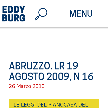
© 2026 EDDYBURG
MENU
INIZIATIVE
CHI SIAMO
SOSTIENICI
CONTATTACI
ABRUZZO. LR 19
AGOSTO 2009, N 16
26 Marzo 2010
LE LEGGI DEL PIANOCASA DEL