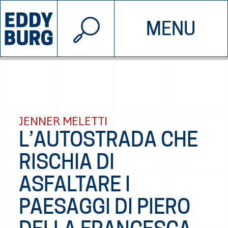
© 2026 EDDYBURG
MENU
INIZIATIVE
CHI SIAMO
SOSTIENICI
CONTATTACI
JENNER MELETTI
L’AUTOSTRADA CHE
RISCHIA DI
ASFALTARE I
PAESAGGI DI PIERO