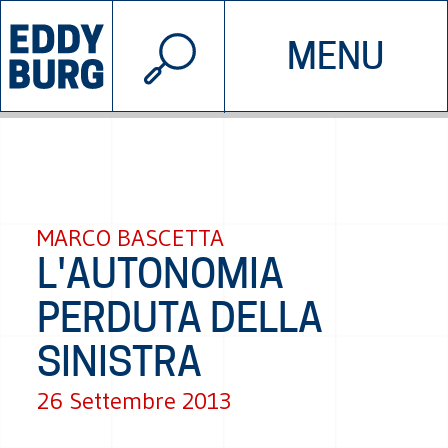
© 2026 EDDYBURG
MENU
INIZIATIVE
CHI SIAMO
SOSTIENICI
CONTATTACI
MARCO BASCETTA
L'AUTONOMIA
PERDUTA DELLA
SINISTRA
26 Settembre 2013