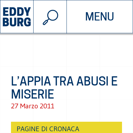
© 2026 EDDYBURG
MENU
INIZIATIVE
CHI SIAMO
SOSTIENICI
CONTATTACI
L’APPIA TRA ABUSI E
MISERIE
27 Marzo 2011
PAGINE DI CRONACA