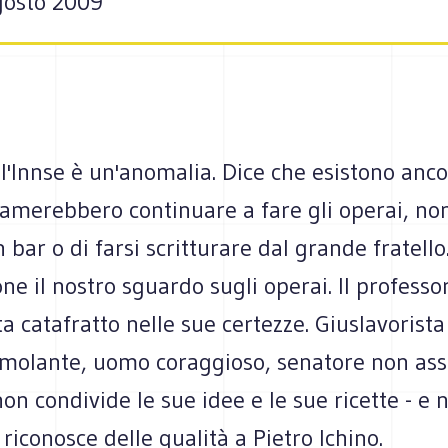
agosto 2009
ll'Innse è un'anomalia. Dice che esistono anco
 amerebbero continuare a fare gli operai, n
n bar o di farsi scritturare dal grande fratell
one il nostro sguardo sugli operai. Il professor
ta catafratto nelle sue certezze. Giuslavorista 
imolante, uomo coraggioso, senatore non ass
on condivide le sue idee e le sue ricette - e 
- riconosce delle qualità a Pietro Ichino.