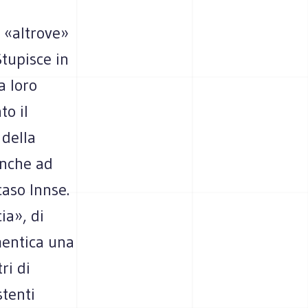
n «altrove»
Stupisce in
a loro
to il
 della
anche ad
caso Innse.
ia», di
imentica una
ri di
stenti