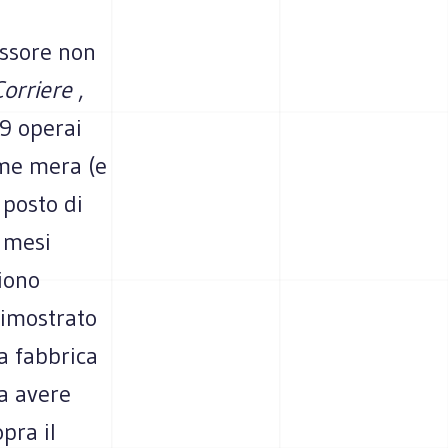
essore non
Corriere
,
49 operai
come mera (e
 posto di
4 mesi
iono
dimostrato
a fabbrica
a avere
pra il