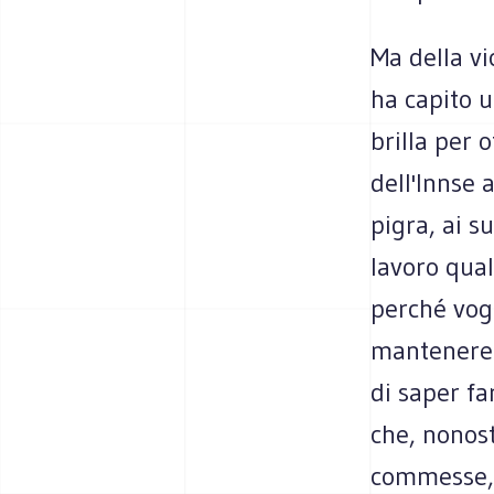
Ma della vi
ha capito u
brilla per o
dell'Innse 
pigra, ai s
lavoro qual
perché vogl
mantenere i
di saper fa
che, nonost
commesse, 