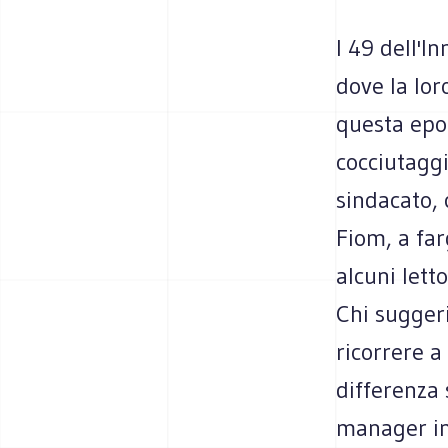
I 49 dell'I
dove la lor
questa epoc
cocciutaggi
sindacato,
Fiom, a far
alcuni lett
Chi suggeri
ricorrere a
differenza s
manager in 