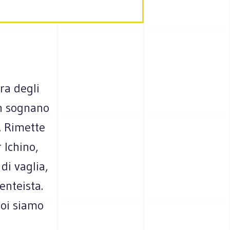
ra degli
on sognano
o. Rimette
 Ichino,
di vaglia,
enteista.
noi siamo