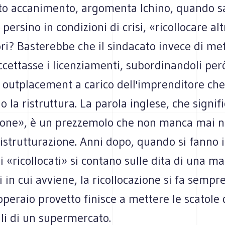
to accanimento, argomenta Ichino, quando 
, persino in condizioni di crisi, «ricollocare a
ri? Basterebbe che il sindacato invece di met
ccettasse i licenziamenti, subordinandoli per
i outplacement a carico dell'imprenditore ch
o la ristruttura. La parola inglese, che signif
zione», è un prezzemolo che non manca mai n
ristrutturazione. Anni dopo, quando si fanno i 
i «ricollocati» si contano sulle dita di una m
i in cui avviene, la ricollocazione si fa sempre
operaio provetto finisce a mettere le scatole d
ali di un supermercato.