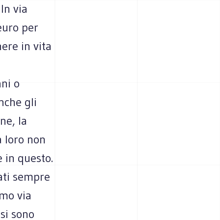
In via
euro per
ere in vita
ni o
nche gli
ne, la
a loro non
 in questo.
tati sempre
smo via
 si sono