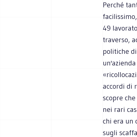
Perché tan
facilissimo
49 lavorato
traverso, a
politiche d
un'azienda 
«ricolloca
accordi di 
scopre che 
nei rari cas
chi era un 
sugli scaff