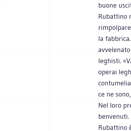
buone uscit
Rubattino n
rimpolpare 
la fabbrica
avvelenato 
leghisti. «
operai legh
contumelia 
ce ne sono
Nel loro pr
benvenuti. 
Rubattino è