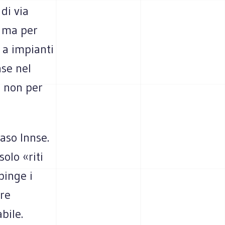
 di via
, ma per
 a impianti
nse nel
e non per
caso Innse.
solo «riti
pinge i
ere
bile.