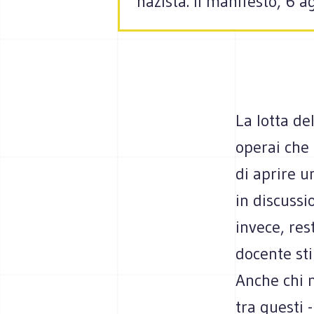
nazista. Il manifesto, 6 
La lotta de
operai che
di aprire u
in discussi
invece, res
docente st
Anche chi n
tra questi 