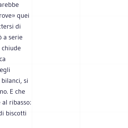
sarebbe
ltrove» quei
tersi di
ò a serie
e chiude
ica
egli
bilanci, si
ano. E che
 al ribasso:
i biscotti