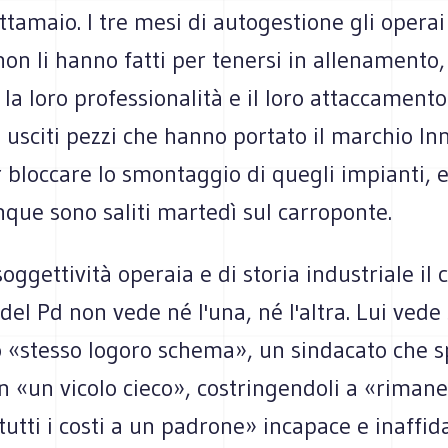
rottamaio. I tre mesi di autogestione gli operai
on li hanno fatti per tenersi in allenamento
la loro professionalità e il loro attaccamento
 usciti pezzi che hanno portato il marchio In
 bloccare lo smontaggio di quegli impianti, 
inque sono saliti martedì sul carroponte.
oggettività operaia e di storia industriale il 
 del Pd non vede né l'una, né l'altra. Lui vede 
o «stesso logoro schema», un sindacato che s
in «un vicolo cieco», costringendoli a «riman
 tutti i costi a un padrone» incapace e inaffida