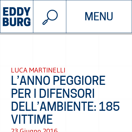
© 2026 EDDYBURG
MENU
INIZIATIVE
CHI SIAMO
SOSTIENICI
CONTATTACI
LUCA MARTINELLI
L’ANNO PEGGIORE
PER I DIFENSORI
DELL’AMBIENTE: 185
VITTIME
23 Giugno 2016