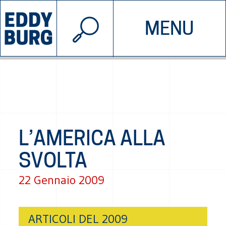
© 2026 EDDYBURG
MENU
INIZIATIVE
CHI SIAMO
SOSTIENICI
CONTATTACI
L’AMERICA ALLA
SVOLTA
22 Gennaio 2009
ARTICOLI DEL 2009