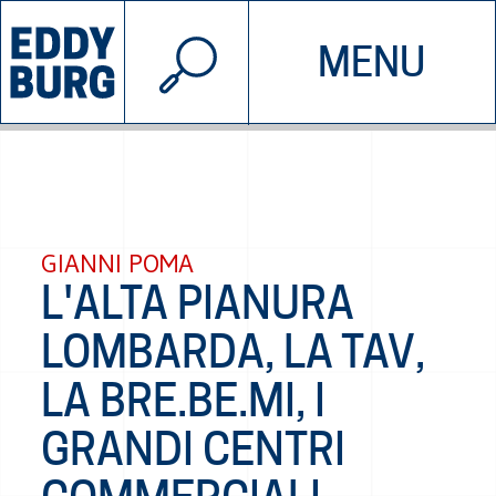
© 2026 EDDYBURG
MENU
INIZIATIVE
CHI SIAMO
SOSTIENICI
CONTATTACI
GIANNI POMA
L'ALTA PIANURA
LOMBARDA, LA TAV,
LA BRE.BE.MI, I
GRANDI CENTRI