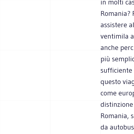
in molti cas
Romania? P
assistere a
ventimila a
anche perc
più sempli
sufficiente
questo via
come europ
distinzione
Romania, s
da autobus