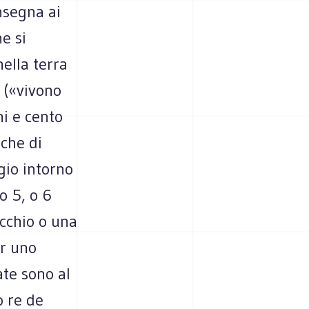
nsegna ai
e si
nella terra
 («vivono
i e cento
 che di
gio intorno
o 5, o 6
ecchio o una
er uno
ate sono al
 re de