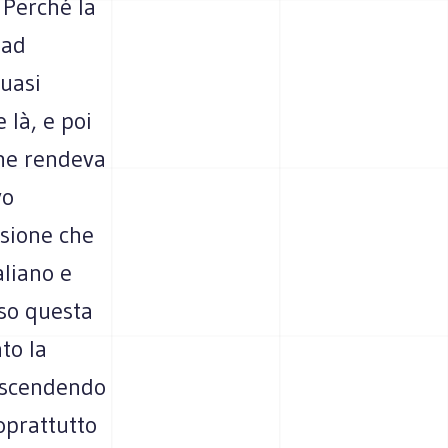
. Perché la
 ad
quasi
 là, e poi
che rendeva
vo
ssione che
liano e
so questa
to la
 scendendo
oprattutto