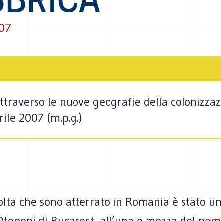
007
attraverso le nuove geografie della colonizz
rile 2007 (m.p.g.)
lta che sono atterrato in Romania è stato un
Otopeni di Bucarest, all’una e mezza del pom