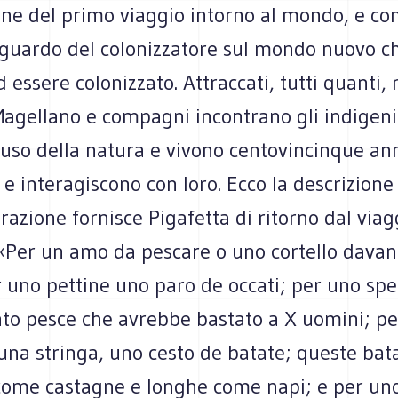
one del primo viaggio intorno al mondo, e co
sguardo del colonizzatore sul mondo nuovo ch
 essere colonizzato. Attraccati, tutti quanti, 
Magellano e compagni incontrano gli indigeni
uso della natura e vivono centovincinque ann
e interagiscono con loro. Ecco la descrizione
razione fornisce Pigafetta di ritorno dal viag
«Per un amo da pescare o uno cortello davan
r uno pettine uno paro de occati; per uno sp
anto pesce che avrebbe bastato a X uomini; p
una stringa, uno cesto de batate; queste bat
ome castagne e longhe come napi; e per uno