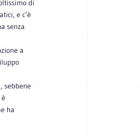
oltissimo di
tici, e c’è
ma senza
azione a
viluppo
i, sebbene
 è
he ha