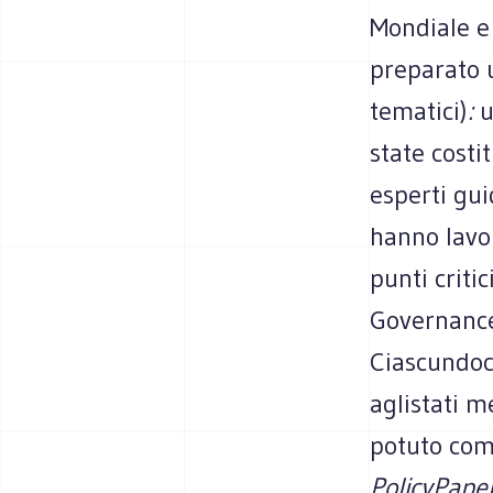
Mondiale e
preparato
tematici)
:
u
state costi
esperti gui
hanno lavo
punti critic
Governance 
Ciascundo
aglistati m
potuto com
PolicyPape