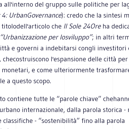
 all'interno del gruppo sulle politiche per l
it 4: UrbanGovernance
): credo che la sintesi m
 titolodell'articolo che
Il Sole 24Ore
ha dedic
“Urbanizzazione per losviluppo”
; in altri te
ittà e governi a indebitarsi congli investitori 
,
checostruiscono l'espansione delle città per 
 monetari,
e come ulteriormente trasformar
le a questo scopo.
to contiene tutte le “parole chiave” chehann
o urbano internazionale, dalla parola storica 
e classifiche -
“sostenibilità” fino alla parola