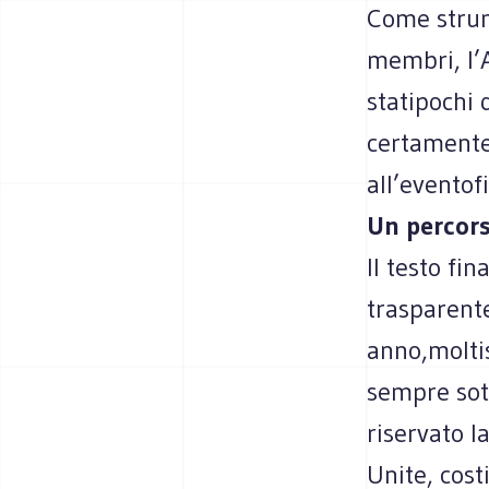
Come strume
membri, l’
statipochi 
certamente
all’eventof
Un percors
Il testo fin
trasparente
anno,molti
sempre sott
riservato 
Unite, cost