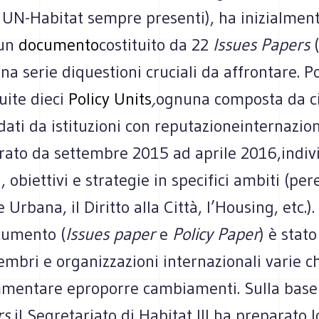
 UN-Habitat sempre presenti), ha inizialmen
 un
documento
costituito da 22
Issues Papers
na serie diquestioni cruciali da affrontare. P
tuite dieci
Policy Units
,
ognuna composta da ci
dati da istituzioni con reputazioneinternazion
rato da settembre 2015 ad aprile 2016,indi
i, obiettivi e strategie in specifici ambiti (pe
Urbana, il Diritto alla Città, l’Housing, etc.).
cumento (
Issues paper
e
Policy Paper
) è stato
embri e organizzazioni internazionali varie 
mentare eproporre cambiamenti. Sulla base
rs
il Segretariato di Habitat III ha preparato 