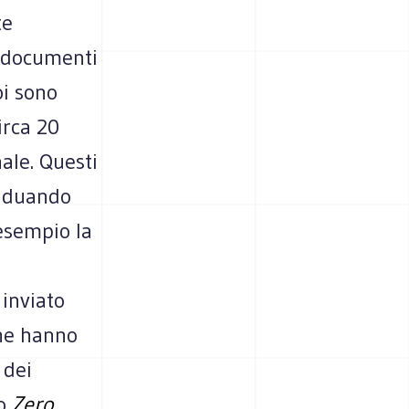
te
(documenti
oi sono
rca 20
ale. Questi
viduando
resempio la
 inviato
che hanno
 dei
lo
Zero