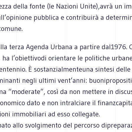
ezza della fonte (le Nazioni Unite),avrà un i
ll’opinione pubblica e contribuirà a determi
 comune.
ella terza Agenda Urbana a partire dal1976.
 ha l’obiettivodi orientare le politiche urbane
ntennio. È sostanzialmenteuna sintesi delle 
inanti negli ultimi vent’anni: buoniproposit
 ma “moderate”, così da non mettere in discu
onomico dato e non intralciare il finanzcapit
ioni immobiliari ad esso collegate.
pato allo svolgimento del percorso diprepara