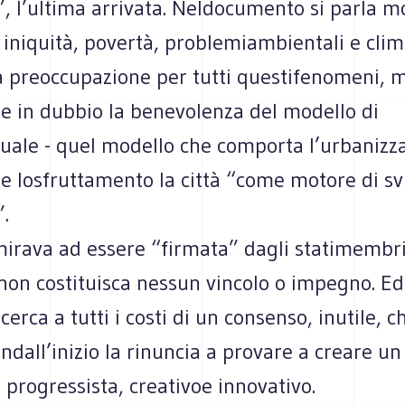
”, l’ultima arrivata. Neldocumento si parla m
 iniquità, povertà, problemiambientali e clima
a preoccupazione per tutti questifenomeni, 
e in dubbio la benevolenza del modello di
tuale - quel modello che comporta l’urbanizz
ti e losfruttamento la città “come motore di s
.
irava ad essere “firmata” dagli statimembr
non costituisca nessun vincolo o impegno. Ed
cerca a tutti i costi di un consenso, inutile, c
findall’inizio la rinuncia a provare a creare un
progressista, creativoe innovativo.