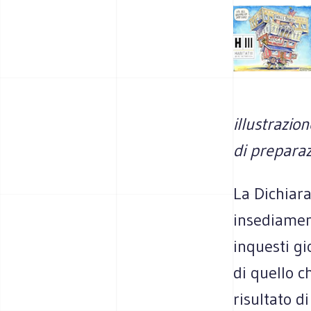
illustrazio
di prepara
La Dichiara
insediament
inquesti g
di quello c
risultato d