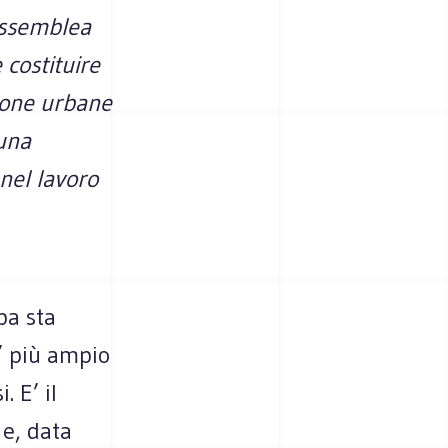
assemblea
costituire
zione urbane
una
 nel lavoro
pa sta
’ più ampio
 E’ il
 e, data