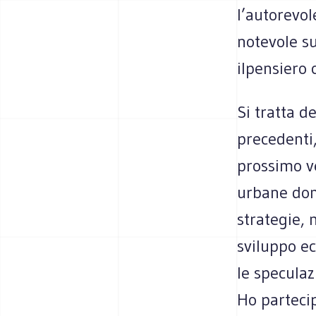
l’autorevol
notevole su
ilpensiero
Si tratta d
precedenti,
prossimo ve
urbane dom
strategie,
sviluppo ec
le speculaz
Ho parteci