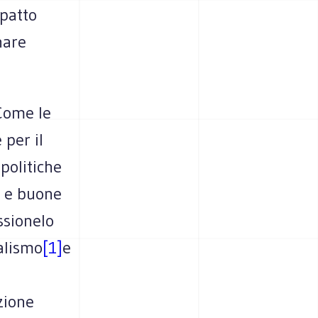
mpatto
nare
Come le
 per il
politiche
i e buone
ssionelo
alismo
[1]
e
zione