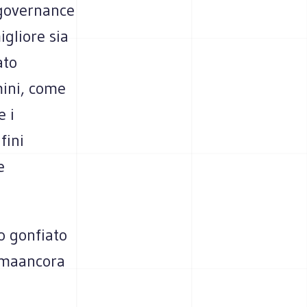
agovernance
igliore sia
ato
rmini, come
e i
fini
e
o gonfiato
- maancora