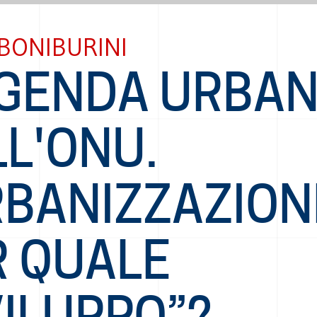
 BONIBURINI
AGENDA URBA
L'ONU.
RBANIZZAZION
R QUALE
VILUPPO”?