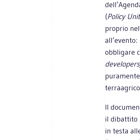
dell’Agenda
(
Policy Un
proprio nel
all’evento:
obbligare c
developers
puramente
terraagrico
Il documen
il dibattit
in testa all