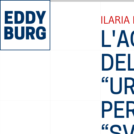
ILARIA
L'
DEL
“U
PE
“S