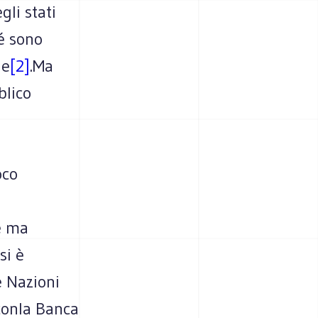
li stati
é sono
le
[2]
.Ma
blico
oco
e ma
si è
e Nazioni
(conla Banca