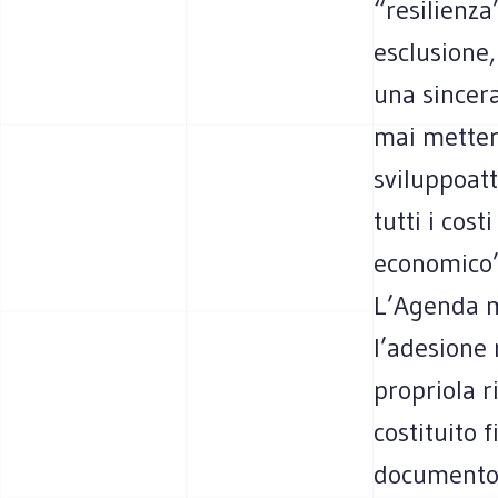
“resilienza
esclusione,
una sincer
mai metter
sviluppoat
tutti i cos
economico”
L’Agenda m
l’adesione 
propriola ri
costituito 
documento 