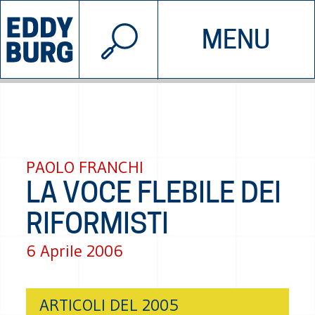
© 2026 EDDYBURG
MENU
INIZIATIVE
CHI SIAMO
SOSTIENICI
CONTATTACI
PAOLO FRANCHI
LA VOCE FLEBILE DEI
RIFORMISTI
6 Aprile 2006
ARTICOLI DEL 2005