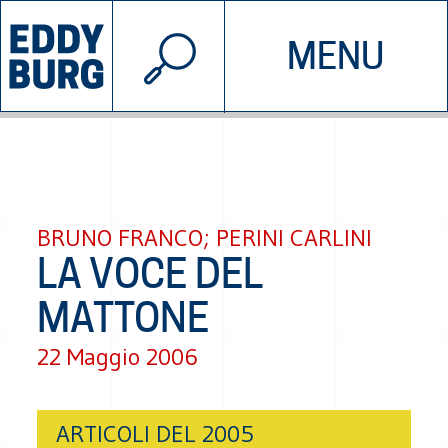
© 2026 EDDYBURG
MENU
INIZIATIVE
CHI SIAMO
SOSTIENICI
CONTATTACI
BRUNO FRANCO; PERINI CARLINI
LA VOCE DEL
MATTONE
22 Maggio 2006
ARTICOLI DEL 2005