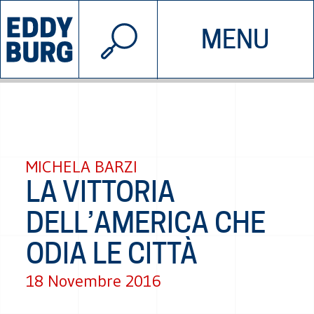
© 2026 EDDYBURG
MENU
INIZIATIVE
CHI SIAMO
SOSTIENICI
CONTATTACI
MICHELA BARZI
LA VITTORIA
DELL’AMERICA CHE
ODIA LE CITTÀ
18 Novembre 2016