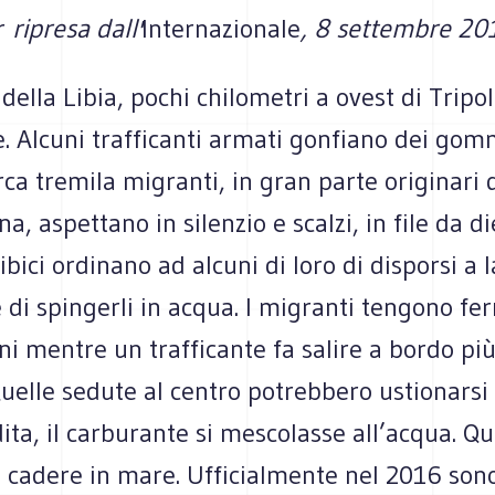
r
ripresa dall'
Internazionale
, 8 settembre 2017
 della Libia, pochi chilometri a ovest di Tripol
 Alcuni trafficanti armati gonfiano dei gomm
rca tremila migranti, in gran parte originari d
, aspettano in silenzio e scalzi, in file da die
libici ordinano ad alcuni di loro di disporsi a 
di spingerli in acqua. I migranti tengono fe
i mentre un trafficante fa salire a bordo pi
Quelle sedute al centro potrebbero ustionarsi
ita, il carburante si mescolasse all’acqua. Que
 cadere in mare. Ufficialmente nel 2016 son