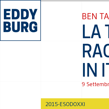
BEN T
LA 
RA
IN 
9 Settemb
2015-ESODOXXI