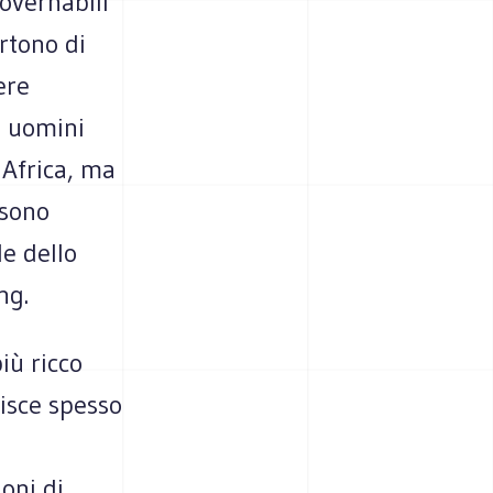
overnabili
rtono di
ere
li uomini
 Africa, ma
 sono
le dello
ng.
iù ricco
nisce spesso
ioni di