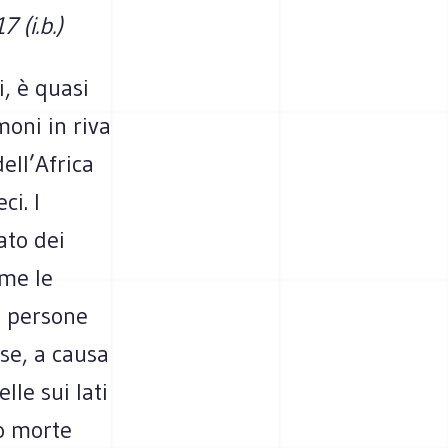
 (i.b.)
i, è quasi
oni in riva
ell’Africa
ci. I
lato dei
rme le
ù persone
 se, a causa
lle sui lati
o morte