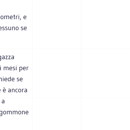
lometri, e
essuno se
gazza
i mesi per
chiede se
e è ancora
 a
Il gommone