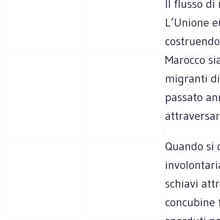
Il flusso d
L’Unione e
costruendo 
Marocco sia
migranti d
passato ann
attraversar
Quando si d
involontar
schiavi att
concubine f