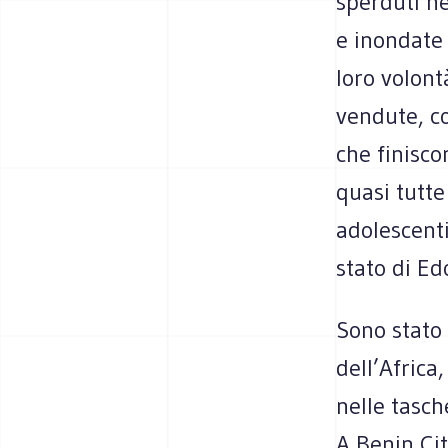
sperduti ne
e inondate 
loro volont
vendute, co
che finisco
quasi tutte
adolescenti
stato di Ed
Sono stato 
dell’Africa
nelle tasch
A Benin Cit