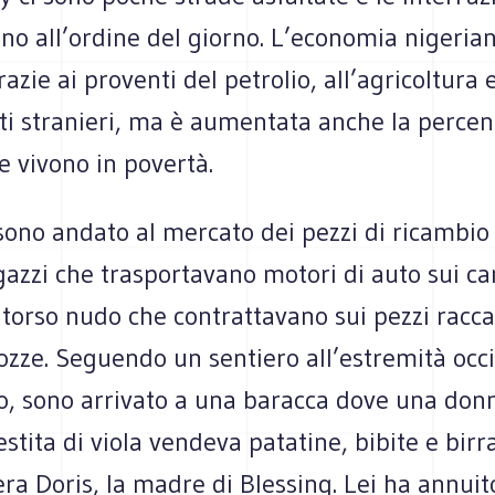
no all’ordine del giorno. L’economia nigeria
azie ai proventi del petrolio, all’agricoltura e
ti stranieri, ma è aumentata anche la percen
 vivono in povertà.
sono andato al mercato dei pezzi di ricambio
azzi che trasportavano motori di auto sui car
 torso nudo che contrattavano sui pezzi raccat
ozze. Seguendo un sentiero all’estremità occ
o, sono arrivato a una baracca dove una don
stita di viola vendeva patatine, bibite e birr
era Doris, la madre di Blessing. Lei ha annui