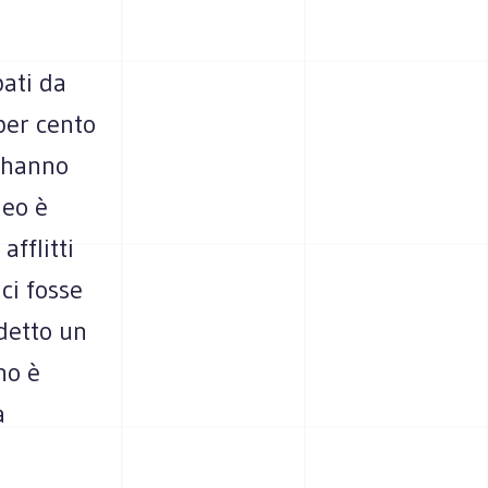
pati da
 per cento
a hanno
neo è
afflitti
ci fosse
 detto un
no è
a