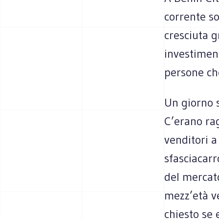
corrente so
cresciuta gr
investimen
persone che
Un giorno 
C’erano rag
venditori a
sfasciacarr
del mercat
mezz’età ve
chiesto se 