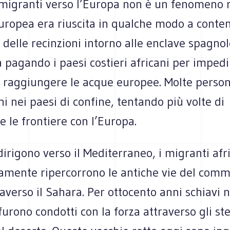
i migranti verso l’Europa non è un fenomeno 
uropea era riuscita in qualche modo a conten
delle recinzioni intorno alle enclave spagnol
 pagando i paesi costieri africani per impedi
i raggiungere le acque europee. Molte perso
i nei paesi di confine, tentando più volte di
e le frontiere con l’Europa.
irigono verso il Mediterraneo, i migranti afr
iamente ripercorrono le antiche vie del comm
raverso il Sahara. Per ottocento anni schiavi n
urono condotti con la forza attraverso gli stes