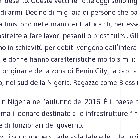
l deserto. Queste vecchie rotte oggi sono ing
di armi. Decine di migliaia di persone che pa
à finiscono nelle mani dei trafficanti, per ess
strette a fare lavori pesanti o prostituirsi. G
no in schiavitù per debiti vengono dall’intera
 le donne hanno caratteristiche molto simili:
 originarie della zona di Benin City, la capita
o, nel sud della Nigeria. Ragazze come Blessi
in Nigeria nell’autunno del 2016. È il paese p
, ma il denaro destinato alle infrastrutture fi
e di funzionari del governo.
y ci sono poche strade asfaltate e le interruz