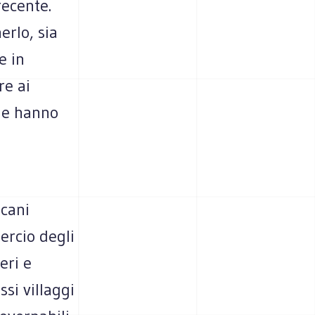
recente.
erlo, sia
e in
re ai
ne hanno
icani
ercio degli
eri e
si villaggi