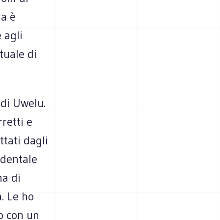
na è
 agli
tuale di
 di Uwelu.
retti e
tati dagli
identale
na di
a. Le ho
to con un