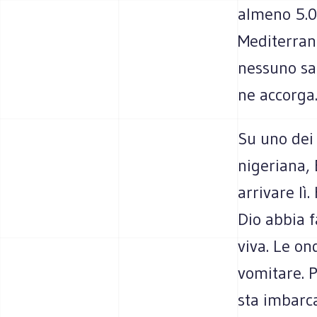
almeno 5.09
Mediterrane
nessuno sa
ne accorga
Su uno dei
nigeriana, 
arrivare lì.
Dio abbia f
viva. Le on
vomitare. P
sta imbarc