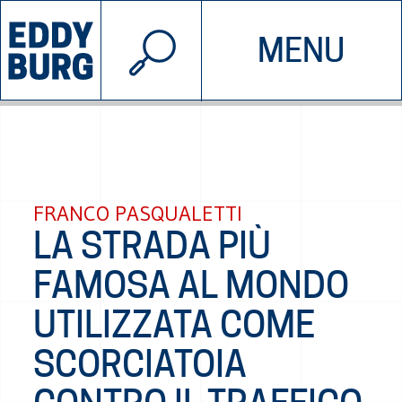
© 2026 EDDYBURG
MENU
INIZIATIVE
CHI SIAMO
SOSTIENICI
CONTATTACI
FRANCO PASQUALETTI
LA STRADA PIÙ
FAMOSA AL MONDO
UTILIZZATA COME
SCORCIATOIA