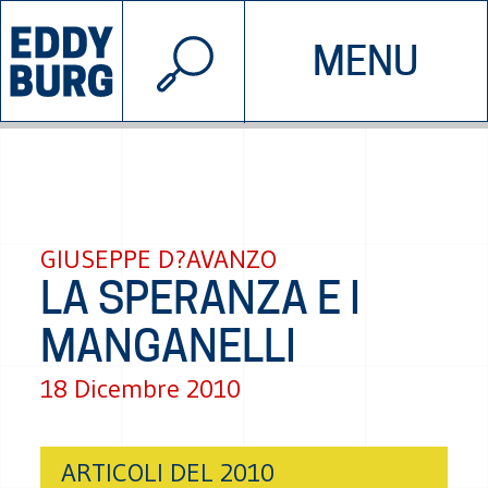
© 2026 EDDYBURG
MENU
INIZIATIVE
CHI SIAMO
SOSTIENICI
CONTATTACI
GIUSEPPE D?AVANZO
LA SPERANZA E I
MANGANELLI
18 Dicembre 2010
ARTICOLI DEL 2010