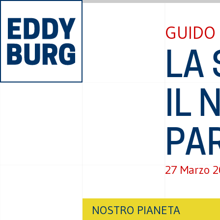
GUIDO 
LA 
IL
PA
27 Marzo 
NOSTRO PIANETA