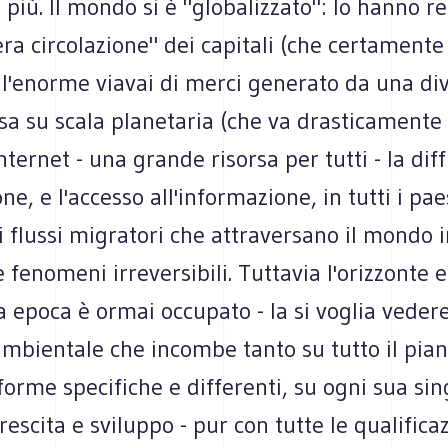
 più. Il mondo si è "globalizzato": lo hanno r
bera circolazione" dei capitali (che certamente
 l'enorme viavai di merci generato da una div
sa su scala planetaria (che va drasticamente 
ternet - una grande risorsa per tutti - la dif
one, e l'accesso all'informazione, in tutti i paes
 flussi migratori che attraversano il mondo i
 fenomeni irreversibili. Tuttavia l'orizzonte e
a epoca è ormai occupato - la si voglia vedere
 ambientale che incombe tanto su tutto il pia
forme specifiche e differenti, su ogni sua sin
rescita e sviluppo - pur con tutte le qualifica