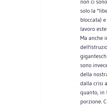
non ci sono
solo la "li
bloccata) e
lavoro este
Ma anche in
dell'istruzi
giganteschi
sono invece
della nostr
dalla crisi
quanto, in 
porzione. C