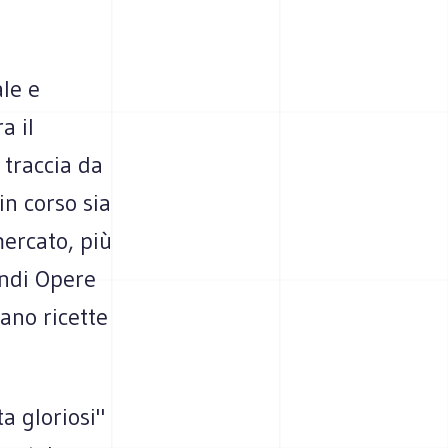
le e
a il
 traccia da
in corso sia
ercato, più
andi Opere
ano ricette
a gloriosi"