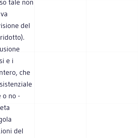
eso tale non
 va
isione del
ridotto).
fusione
i e i
ntero, che
sistenziale
 o no -
neta
gola
zioni del