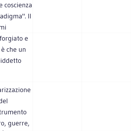
e coscienza
adigma". Il
imi
forgiato e
e è che un
siddetto
arizzazione
del
strumento
ro, guerre,