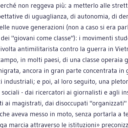
erché non reggeva più: a metterlo alle stret
pettative di uguaglianza, di autonomia, di de
delle nuove generazioni (non a caso si era par
 dei "giovani come classe"): i movimenti stu
 rivolta antimilitarista contro la guerra in Vie
campo, in molti paesi, di una classe operaia 
igrata, ancora in gran parte concentrata in 
i industriali; e poi, al loro seguito, una pleto
sociali - dai ricercatori ai giornalisti e agli i
tti ai magistrati, dai disoccupati "organizzati"
 che aveva messo in moto, senza portarla a t
ga marcia attraverso le istituzioni» preconiz