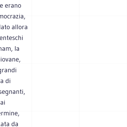
te erano
mocrazia,
lato allora
denteschi
tnam, la
giovane,
grandi
ra di
nsegnanti,
 ai
ermine,
zata da