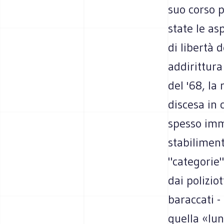
suo corso p
state le as
di libertà 
addirittura
del '68, la
discesa in 
spesso imm
stabiliment
"categorie" 
dai polizio
baraccati -
quella «lun