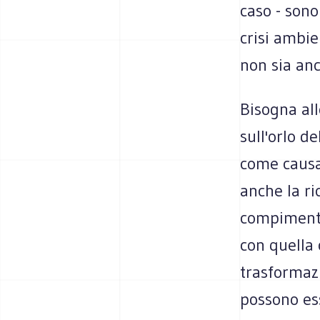
caso - sono
crisi ambi
non sia anc
Bisogna all
sull'orlo d
come causa 
anche la ri
compimento 
con quella
trasformazi
possono ess