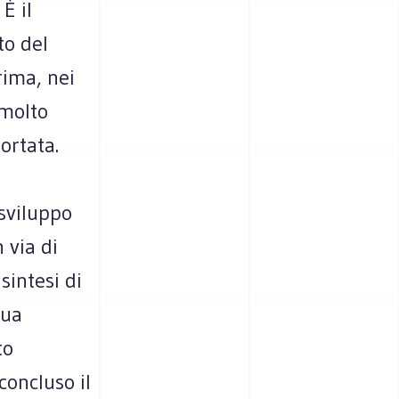
È il
to del
rima, nei
 molto
ortata.
 sviluppo
 via di
sintesi di
nua
to
oncluso il