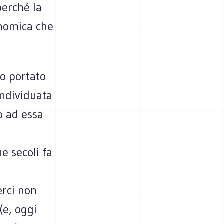
perché la
onomica che
no portato
 individuata
o ad essa
e secoli fa
erci non
(e, oggi