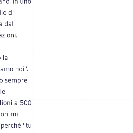
ano. In uno
llo di
a dal
zioni.
 la
iamo noi".
ono sempre
le
lioni a 500
tori mi
 perché "tu