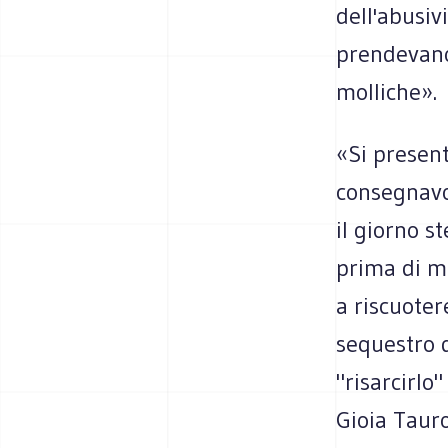
dell'abusiv
prendevano
molliche».
«Si present
consegnavo
il giorno s
prima di m
a riscuoter
sequestro 
"risarcirlo
Gioia Tauro