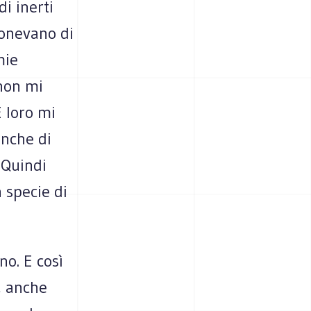
i inerti
ponevano di
mie
non mi
E loro mi
anche di
 Quindi
a specie di
no. E così
, anche