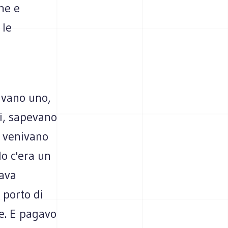
che e
 le
avano uno,
li, sapevano
e venivano
do c'era un
nava
 porto di
ie. E pagavo