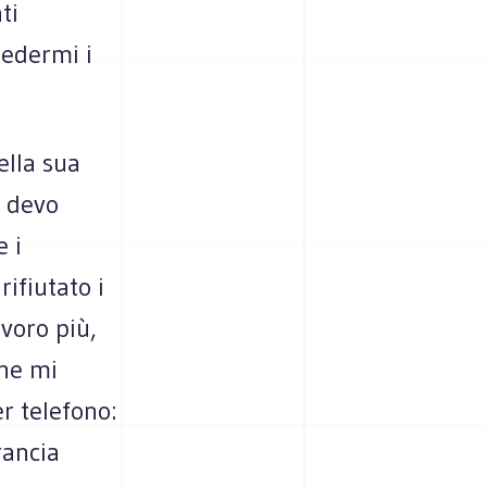
ti
iedermi i
ella sua
, devo
e i
rifiutato i
avoro più,
che mi
r telefono:
rancia