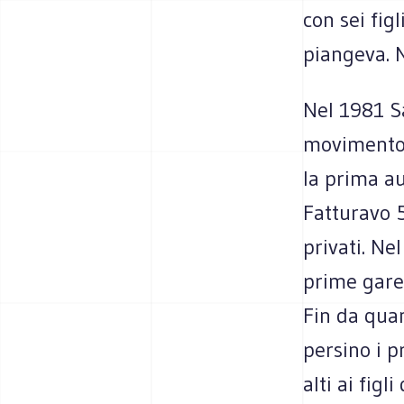
con sei fig
piangeva. N
Nel 1981 Sa
movimento t
la prima au
Fatturavo 5
privati. Ne
prime gare 
Fin da quan
persino i p
alti ai fig