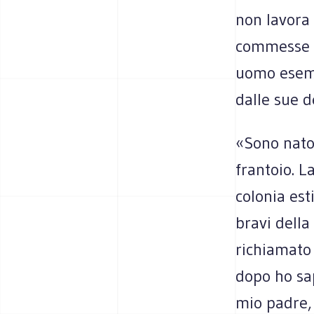
non lavora 
commesse al
uomo esemp
dalle sue 
«Sono nato 
frantoio. L
colonia est
bravi della
richiamato
dopo ho sa
mio padre, 