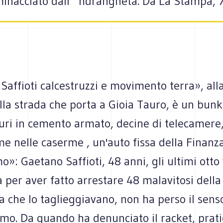
inacciato dall’ ‘ndrangheta. Da La Stampa, 7
Saffioti calcestruzzi e movimento terra», alla
lla strada che porta a Gioia Tauro, è un bunke
uri in cemento armato, decine di telecamere, 
me nelle caserme , un'auto fissa della Finan
: Gaetano Saffioti, 48 anni, gli ultimi otto 
a per aver fatto arrestare 48 malavitosi della
 che lo taglieggiavano, non ha perso il sens
smo. Da quando ha denunciato il racket, pra