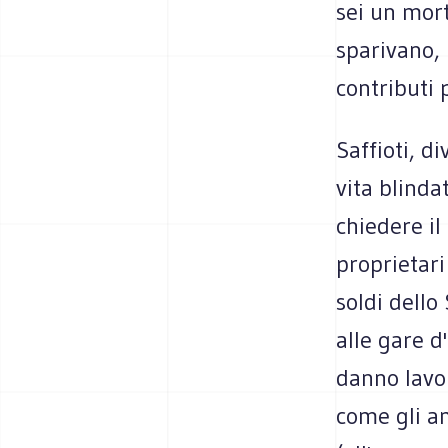
sei un mort
sparivano,
contributi 
Saffioti, di
vita blind
chiedere il
proprietari
soldi dello
alle gare 
danno lavo
come gli am