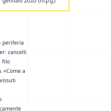
 gennaio 2010 (m.p.g.)
 periferia
r: cancelli
filo
za. «Come a
vissuti
o
ticamente