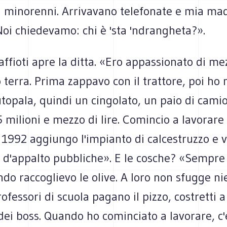
li minorenni. Arrivavano telefonate e mia ma
oi chiedevamo: chi è 'sta 'ndrangheta?».
ffioti apre la ditta. «Ero appassionato di me
erra. Prima zappavo con il trattore, poi ho 
topala, quindi un cingolato, un paio di camio
 milioni e mezzo di lire. Comincio a lavorare 
l 1992 aggiungo l'impianto di calcestruzzo e v
d'appalto pubbliche». E le cosche? «Sempre t
do raccoglievo le olive. A loro non sfugge ni
rofessori di scuola pagano il pizzo, costretti a
li dei boss. Quando ho cominciato a lavorare, c