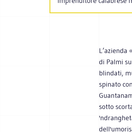
imprenditore calabrese m
L’azienda «
di Palmi su
blindati, m
spinato co
Guantanamo»
sotto scort
'ndrangheta
dell'umori