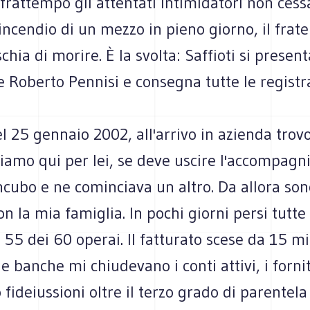
frattempo gli attentati intimidatori non cess
l'incendio di un mezzo in pieno giorno, il frate
chia di morire. È la svolta: Saffioti si present
 Roberto Pennisi e consegna tutte le registra
el 25 gennaio 2002, all'arrivo in azienda trovo
iamo qui per lei, se deve uscire l'accompagn
incubo e ne cominciava un altro. Da allora s
n la mia famiglia. In pochi giorni persi tutte 
5 dei 60 operai. Il fatturato scese da 15 mi
le banche mi chiudevano i conti attivi, i forni
fideiussioni oltre il terzo grado di parentela