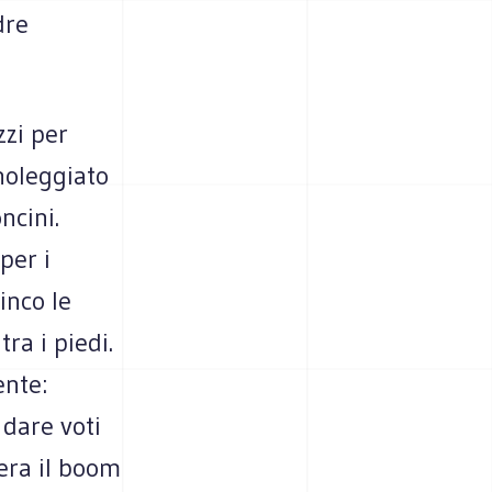
dre
zzi per
noleggiato
ncini.
per i
inco le
ra i piedi.
ente:
 dare voti
'era il boom