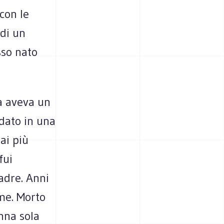
 con le
 di un
sso nato
a aveva un
ndato in una
ai più
fui
adre. Anni
me. Morto
nna sola