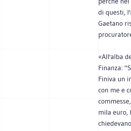
perché nel 
di questi, 
Gaetano ris
procuratore
«All'alba d
Finanza: "S
Finiva un 
con me e co
commesse, 5
mila euro, 
chiedevano 