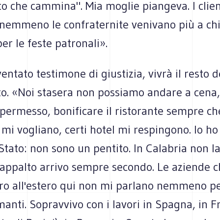
o che cammina". Mia moglie piangeva. I clien
 nemmeno le confraternite venivano più a ch
per le feste patronali».
ventato testimone di giustizia, vivrà il resto d
ato. «Noi stasera non possiamo andare a cena
 permesso, bonificare il ristorante sempre ch
 mi vogliano, certi hotel mi respingono. Io ho 
 Stato: non sono un pentito. In Calabria non l
d'appalto arrivo sempre secondo. Le aziende 
ro all'estero qui non mi parlano nemmeno pe
anti. Sopravvivo con i lavori in Spagna, in F