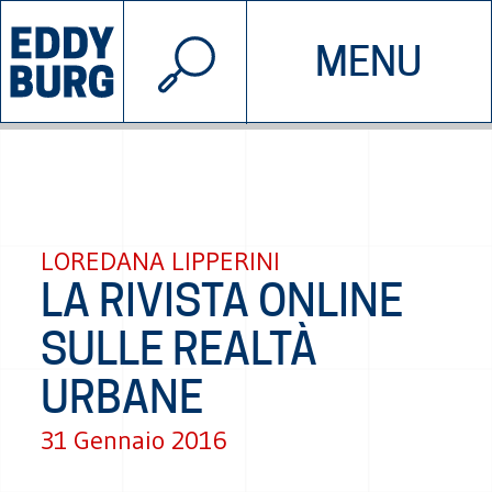
© 2026 EDDYBURG
MENU
INIZIATIVE
CHI SIAMO
SOSTIENICI
CONTATTACI
LOREDANA LIPPERINI
LA RIVISTA ONLINE
SULLE REALTÀ
URBANE
31 Gennaio 2016