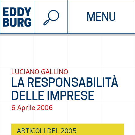
© 2026 EDDYBURG
MENU
INIZIATIVE
CHI SIAMO
SOSTIENICI
CONTATTACI
LUCIANO GALLINO
LA RESPONSABILITÀ
DELLE IMPRESE
6 Aprile 2006
ARTICOLI DEL 2005