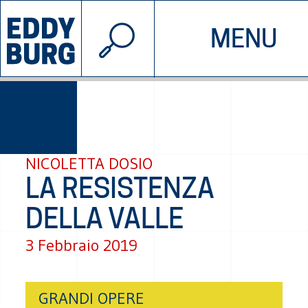
© 2026 EDDYBURG
MENU
INIZIATIVE
CHI SIAMO
SOSTIENICI
CONTATTACI
NICOLETTA DOSIO
LA RESISTENZA
DELLA VALLE
3 Febbraio 2019
GRANDI OPERE