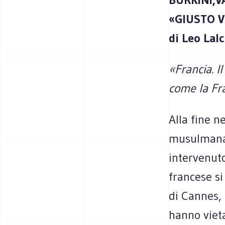
«GIUSTO V
di Leo Lalc
«Francia. Il
come la Fr
Alla fine n
musulmana 
intervenuto
francese si
di Cannes,
hanno vieta