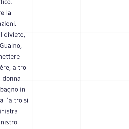
tico.
re la
zioni.
 divieto,
 Guaino,
mettere
ére, altro
a donna
l bagno in
 l’altro si
inistra
nistro