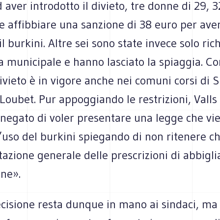
 aver introdotto il divieto, tre donne di 29, 
te affibbiare una sanzione di 38 euro per aver 
l burkini. Altre sei sono state invece solo ri
ia municipale e hanno lasciato la spiaggia. C
ivieto è in vigore anche nei comuni corsi di S
Loubet. Pur appoggiando le restrizioni, Valls
egato di voler presentare una legge che viet
l’uso del burkini spiegando di non ritenere ch
azione generale delle prescrizioni di abbigl
one».
cisione resta dunque in mano ai sindaci, ma 