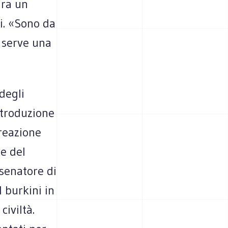
ura un
i. «Sono da
o serve una
degli
ntroduzione
reazione
re del
senatore di
 burkini in
civiltà.