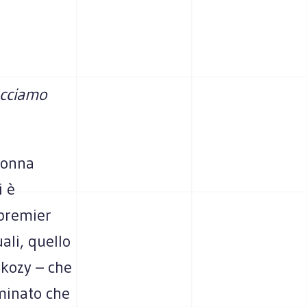
Facciamo
 donna
i è
 premier
ali, quello
rkozy – che
iminato che