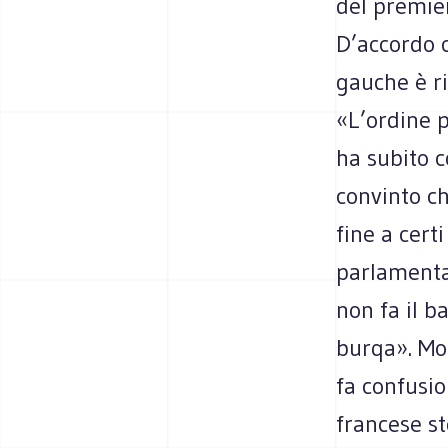
del premier
D’accordo c
gauche è ri
«L’ordine 
ha subito 
convinto ch
fine a cert
parlamenta
non fa il b
burqa». Mot
fa confusio
francese st