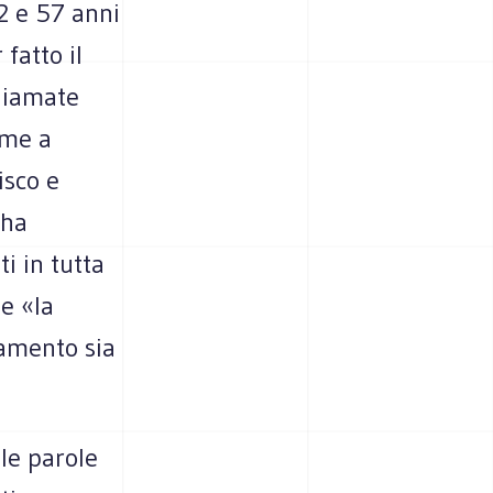
32 e 57 anni
fatto il
chiamate
ome a
isco e
 ha
i in tutta
e «la
iamento sia
le parole