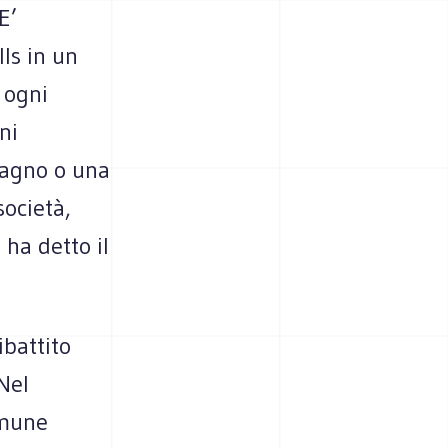
E’
lls in un
 ogni
ni
bagno o una
società,
ha detto il
ibattito
Nel
omune