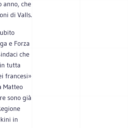
o anno, che
ni di Valls.
subito
ga e Forza
sindaci che
in tutta
ei francesi»
da Matteo
re sono già
Regione
kini in