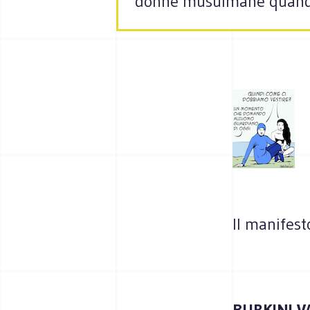
donne musulmane quando 
Il manifest
BURKINI,V