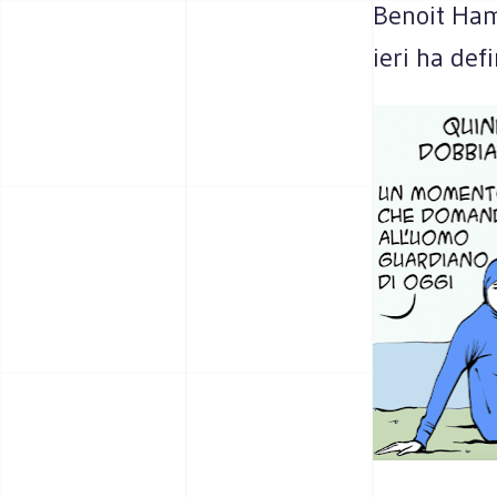
Benoit Ham
ieri ha def