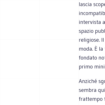
lascia scope
incompatibi
intervista 
spazio pubb
religiose. 
moda. È la 
fondato not
primo mini
Anziché sgo
sembra qui
frattempo 