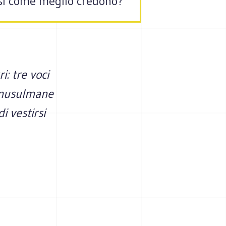
si come meglio credono?
i: tre voci
e musulmane
 vestirsi