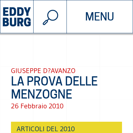
© 2026 EDDYBURG
MENU
INIZIATIVE
CHI SIAMO
SOSTIENICI
CONTATTACI
GIUSEPPE D?AVANZO
LA PROVA DELLE
MENZOGNE
26 Febbraio 2010
ARTICOLI DEL 2010