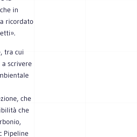
che in
a ricordato
etti».
, tra cui
 a scrivere
ambientale
ezione, che
bilità che
rbonio,
c Pipeline