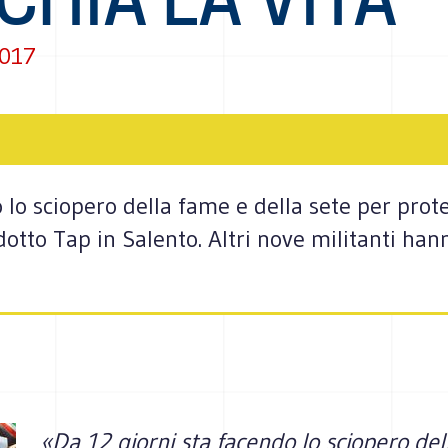
2017
 lo sciopero della fame e della sete per prote
tto Tap in Salento. Altri nove militanti hanno
«Da 12 giorni sta facendo lo sciopero de