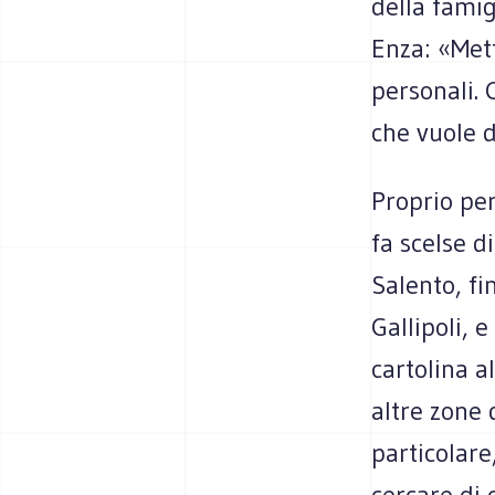
della famig
Enza: «Mett
personali. 
che vuole d
Proprio per
fa scelse d
Salento, fi
Gallipoli, 
cartolina a
altre zone 
particolar
cercare di 