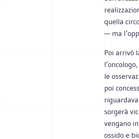
realizzazio
quella circ
— ma l’oppo
Poi arrivò 
l’oncologo
le osservaz
poi concess
riguardavan
sorgerà vic
vengano in
ossido e bi