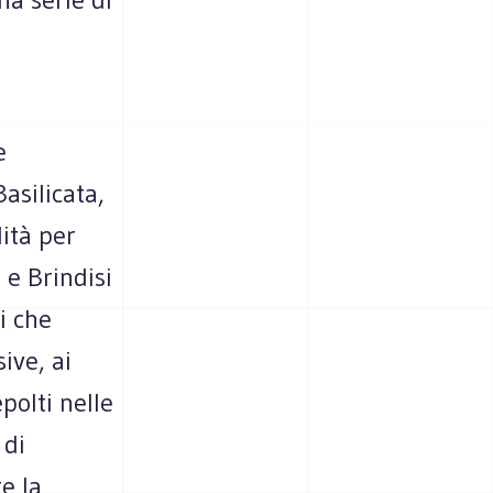
e
asilicata,
ità per
 e Brindisi
i che
ive, ai
epolti nelle
 di
e la