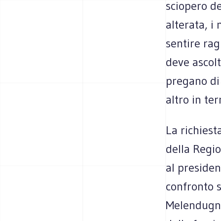
sciopero de
alterata, i
sentire rag
deve ascolt
pregano di
altro in te
La richiest
della Regio
al presiden
confronto s
Melendugno 