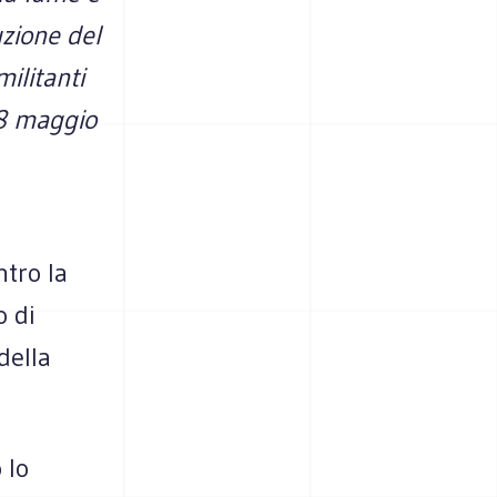
uzione del
ilitanti
 8 maggio
tro la
o di
della
 lo