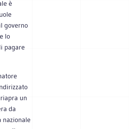
ale è
uole
il governo
e lo
di pagare
rnatore
ndirizzato
 riapra un
era da
a nazionale