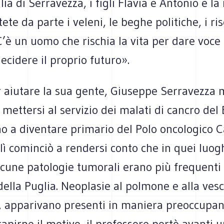
lia di Serravezza, i figli Flavia e Antonio e la
ete da parte i veleni, le beghe politiche, i ri
C’è un uomo che rischia la vita per dare voce
ecidere il proprio futuro».
 aiutare la sua gente, Giuseppe Serravezza m
i mettersi al servizio dei malati di cancro del
no a diventare primario del Polo oncologico 
e lì cominciò a rendersi conto che in quei luog
lcune patologie tumorali erano più frequenti 
della Puglia. Neoplasie al polmone e alla vesc
e, apparivano presenti in maniera preoccupan
capirne il motivo, il professore portò avanti u