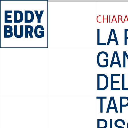
CHIAR
LA
GA
DE
TAP
RIS