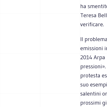
ha smentito
Teresa Bell
verificare.
Il problema
emissioni i
2014 Arpa P
pressioni».
protesta es
suo esempio
salentini o
prossimi gi