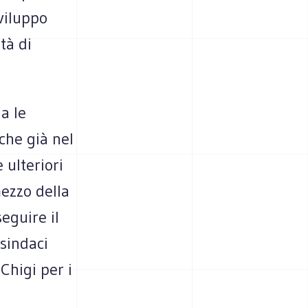
viluppo
tà di
a le
che già nel
 ulteriori
mezzo della
eguire il
sindaci
Chigi per i