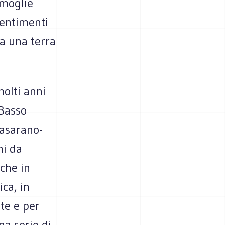
 moglie
sentimenti
 a una terra
olti anni
 Basso
Casarano-
hi da
che in
ica, in
te e per
na serie di