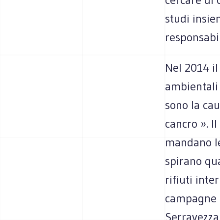
studi insie
responsabil
Nel 2014 i
ambientali 
sono la ca
cancro ». I
mandano le 
spirano qua
rifiuti inte
campagne d
Serravezza 