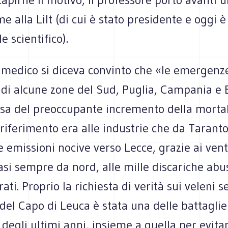
me alla Lilt (di cui è stato presidente e oggi è
e scientifico).
l medico si diceva convinto che «le emergenz
di alcune zone del Sud, Puglia, Campania e B
usa del preoccupante incremento della mortal
l riferimento era alle industrie che da Taranto
emissioni nocive verso Lecce, grazie ai vent
si sempre da nord, alle mille discariche abus
rrati. Proprio la richiesta di verità sui veleni s
el Capo di Leuca è stata una delle battaglie
degli ultimi anni, insieme a quella per evitar