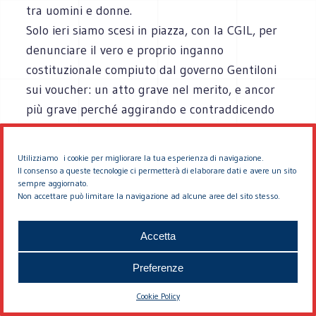
tra uomini e donne.
Solo ieri siamo scesi in piazza, con la CGIL, per
denunciare il vero e proprio inganno
costituzionale compiuto dal governo Gentiloni
sui voucher: un atto grave nel merito, e ancor
più grave perché aggirando e contraddicendo
un referendum già convocato distrugge,
dall’alto e dall’interno delle istituzioni, quel
Utilizziamo i cookie per migliorare la tua esperienza di navigazione.
rispetto della legalità costituzionale che è il
Il consenso a queste tecnologie ci permetterà di elaborare dati e avere un sito
sempre aggiornato.
presupposto minimo per il funzionamento della
Non accettare può limitare la navigazione ad alcune aree del sito stesso.
nostra democrazia. La Costituzione costruisce i
rapporti economici su un equilibrio tra capitale
Accetta
e lavoro. Ma oggi il capitale spadroneggia sul
lavoro. Lo Stato per primo abusa del precariato
Preferenze
(nella scuola, negli ospedali, nelle biblioteche,
Cookie Policy
nei musei). Bisogna tornare a un rapporto più