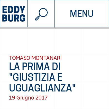
© 2026 EDDYBURG
MENU
INIZIATIVE
CHI SIAMO
SOSTIENICI
CONTATTACI
TOMASO MONTANARI
LA PRIMA DI
"GIUSTIZIA E
UGUAGLIANZA"
19 Giugno 2017