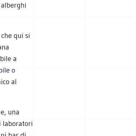
 alberghi
 che qui si
mana
bile a
ile o
ico al
le, una
 laboratori
uni bar di