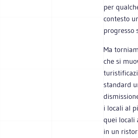
per qualche
contesto ur
progresso s
Ma torniamo
che si muov
turistifica
standard ur
dismissione
i locali al
quei locali
in un risto