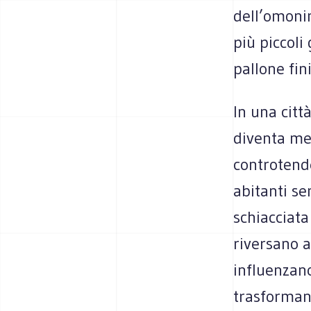
dell’omonim
più piccoli
pallone fin
In una citt
diventa met
controtende
abitanti s
schiacciata
riversano a
influenzano
trasforman