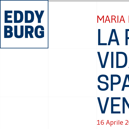
MARIA 
LA 
VID
SPA
VE
16 Aprile 