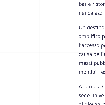
bar e risto
nei palazzi 
Un destino 
amplifica p
l’accesso p
causa dell
mezzi pubb
mondo” rest
Attorno a 
sede univer
di giovani 