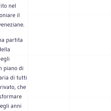
ito nel
oniare il
 veneziane.
na partita
della
degli
n piano di
ria di tutti
rivato, che
asformare
egli anni