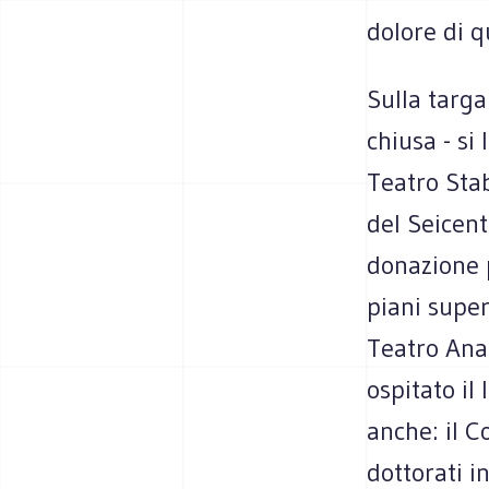
dolore di q
Sulla targa
chiusa - si
Teatro Stab
del Seicen
donazione p
piani super
Teatro Ana
ospitato il
anche: il C
dottorati i