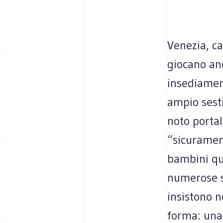
Venezia, ca
giocano anc
insediament
ampio sesti
noto porta
“sicurament
bambini qu
numerose s
insistono n
forma: una 