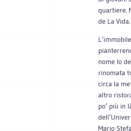
quartiere. 
de La Vida.
L’immobile 
pianterreno
nome lo dev
rinomata tr
circa la me
altro risto
po’ più in
dell’Univer
Mario Stefa