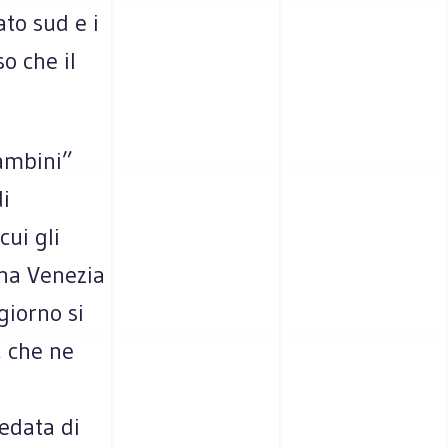
ato sud e i
o che il
bambini”
di
cui gli
una Venezia
giorno si
, che ne
edata di