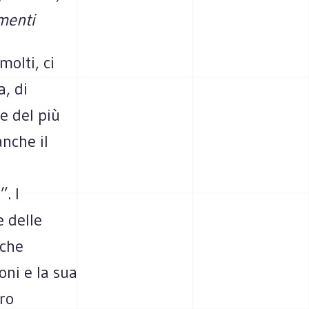
imenti
olti, ci
a, di
e del più
anche il
. I
 delle
 che
oni e la sua
ro