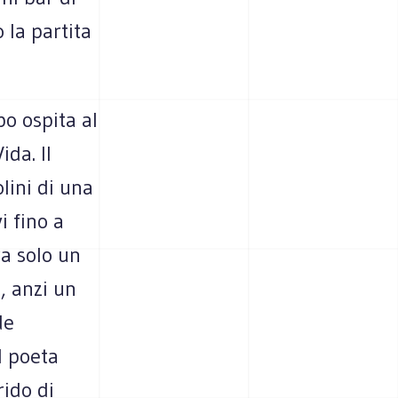
 la partita
po ospita al
ida. Il
lini di una
i fino a
ra solo un
, anzi un
de
l poeta
rido di