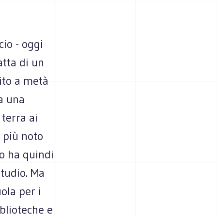
cio - oggi
atta di un
ito a metà
 a una
 terra ai
l più noto
o ha quindi
studio. Ma
uola per i
iblioteche e