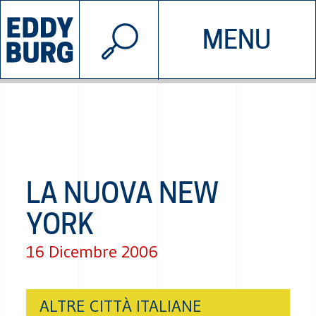
© 2026 EDDYBURG
MENU
INIZIATIVE
CHI SIAMO
SOSTIENICI
CONTATTACI
LA NUOVA NEW
YORK
16 Dicembre 2006
ALTRE CITTÀ ITALIANE