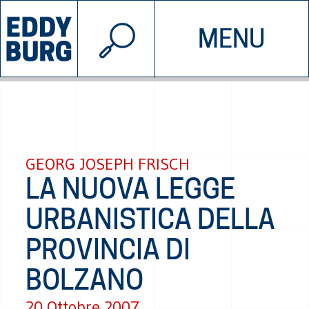
© 2026 EDDYBURG
MENU
INIZIATIVE
CHI SIAMO
SOSTIENICI
CONTATTACI
GEORG JOSEPH FRISCH
LA NUOVA LEGGE
URBANISTICA DELLA
PROVINCIA DI
BOLZANO
20 Ottobre 2007