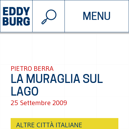
© 2026 EDDYBURG
MENU
INIZIATIVE
CHI SIAMO
SOSTIENICI
CONTATTACI
PIETRO BERRA
LA MURAGLIA SUL
LAGO
25 Settembre 2009
ALTRE CITTÀ ITALIANE