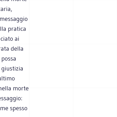
aria,
o messaggio
la pratica
ciato ai
rata della
e possa
 giustizia
ultimo
 nella morte
essaggio:
come spesso