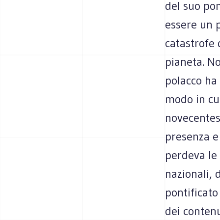
del suo pon
essere un 
catastrofe 
pianeta. No
polacco ha 
modo in cui
novecentesc
presenza e 
perdeva le 
nazionali, d
pontificat
dei contenu