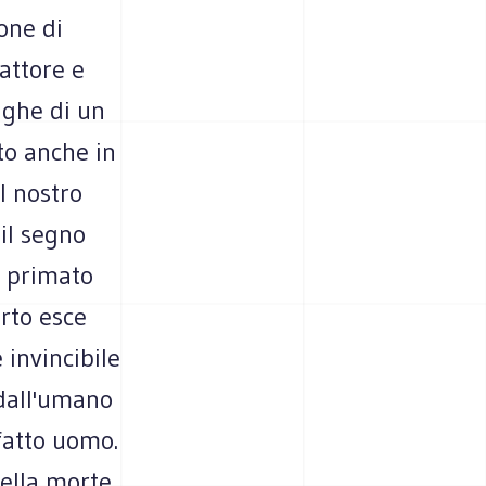
one di
'attore e
righe di un
ato anche in
l nostro
 il segno
l primato
erto esce
 invincibile
 dall'umano
fatto uomo.
della morte