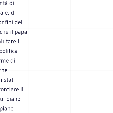
ntà di
le, di
onfini del
 che il papa
lutare il
politica
orme di
che
i stati
ontiere il
ul piano
 piano