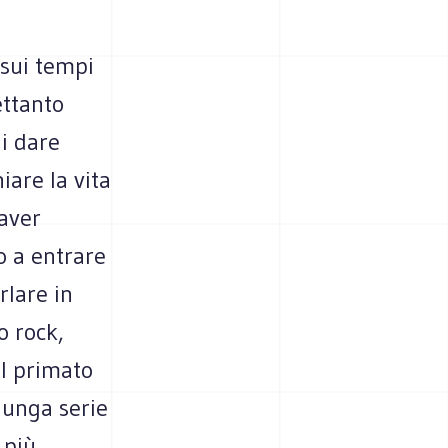
 sui tempi
ettanto
ui dare
hiare la vita
 aver
o a entrare
rlare in
o rock,
il primato
lunga serie
 più