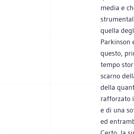
media e ch
strumentali
quella degl
Parkinson e
questo, pri
tempo stori
scarno dell
della quant
rafforzato 
e di una s
ed entrambe
Certo, la s