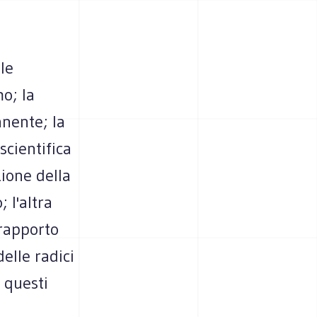
ale
o; la
anente; la
scientifica
ione della
 l'altra
 rapporto
delle radici
i questi