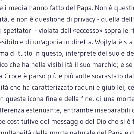
e i media hanno fatto del Papa. Non è questi
tà, e non è questione di privacy - quella dell
i spettatori - violata dall'«eccesso» sopra le 
sibito e di un'agonia in diretta. Wojtyla è st
ma di tutto in questo, interprete del suo e de
co che ha nella visibilità il suo marchio; e se
a Croce è parso più e più volte sovrastato da
ità che ha caratterizzato raduni e giubilei, c
in questa icona finale della fine, di una morte
offerenza estenuante, entrambe inseparabili
 costitutive del messaggio del Dio che si è 
imultaneità della morte naturale del Papa e 