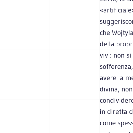
«artificial
suggeriscon
che Wojtyla
della prop
vivi: non s
sofferenza,
avere la me
divina, non
condividere
in diretta 
come spesso