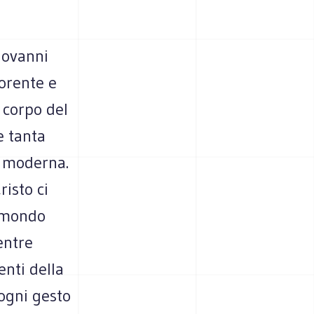
iovanni
morente e
 corpo del
e tanta
à moderna.
risto ci
l mondo
entre
enti della
 ogni gesto