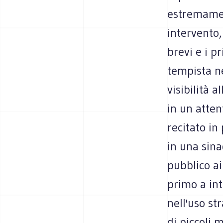
estremamen
intervento,
brevi e i p
tempista ne
visibilità a
in un atten
recitato in
in una sina
pubblico a
primo a in
nell'uso st
di piccoli 