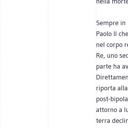
nella morte
Sempre in p
Paolo II ch
nel corpo 
Re, uno sec
parte ha av
Direttament
riporta all
post-bipola
attorno a lu
terra decli