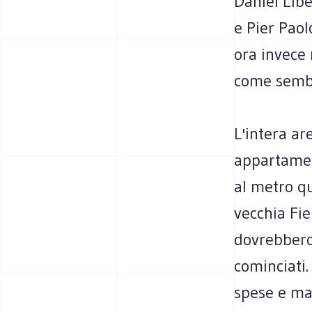
Daniel Libe
e Pier Paol
ora invece 
come semb
L'intera ar
appartamen
al metro qu
vecchia Fier
dovrebbero
cominciati.
spese e man