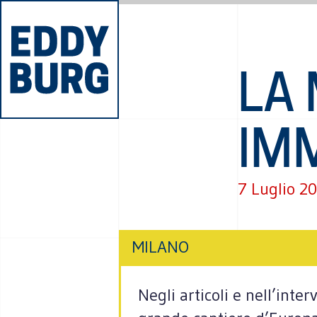
LA 
IM
7 Luglio 2
MILANO
Negli articoli e nell’inte