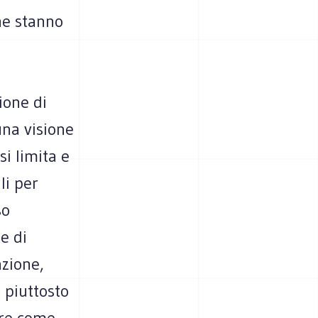
he stanno
ione di
una visione
si limita e
li per
so
e di
azione,
 piuttosto
are come