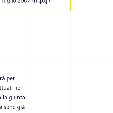
 luglio 2007 (m.p.g.)
rrà per
ttuali non
 la giunta
he sono già