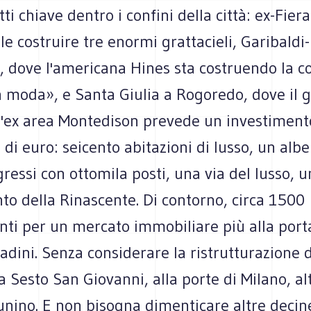
tti chiave dentro i confini della città: ex-Fier
ole costruire tre enormi grattacieli, Garibaldi-
, dove l'americana Hines sta costruendo la c
a moda», e Santa Giulia a Rogoredo, dove il 
l'ex area Montedison prevede un investiment
i di euro: seicento abitazioni di lusso, un alb
ressi con ottomila posti, una via del lusso, u
to della Rinascente. Di contorno, circa 1500
ti per un mercato immobiliare più alla port
adini. Senza considerare la ristrutturazione d
a Sesto San Giovanni, alla porte di Milano, a
unino. E non bisogna dimenticare altre decin