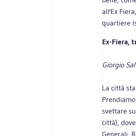
all'Ex Fier
quartiere I
Ex-Fiera, 
Giorgio Sal
La città st
Prendiamo i
svettare su
città), dov
Generali, R