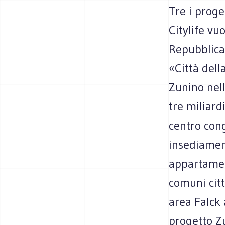
Tre i proge
Citylife vu
Repubblica
«Città dell
Zunino nel
tre miliard
centro cong
insediamen
appartamen
comuni citt
area Falck 
progetto Z