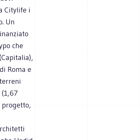
Citylife i
o. Un
finanziato
hypo che
Capitalia),
a di Roma e
terreni
 (1,67
l progetto,
chitetti