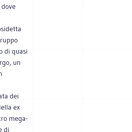
a dove
osidetta
gruppo
o di quasi
ergo, un
n
ata dei
ella ex
ltro mega-
e di