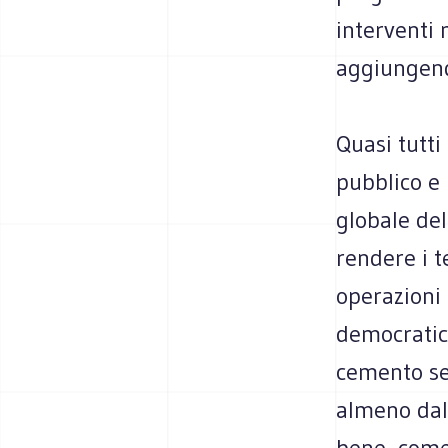
interventi 
aggiungendo
Quasi tutti
pubblico e 
globale dell
rendere i t
operazioni
democratico
cemento sen
almeno dal
bene, come