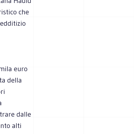
 Zaha Hadid
istico che
edditizio
mila euro
ta della
ri
a
trare dalle
nto alti