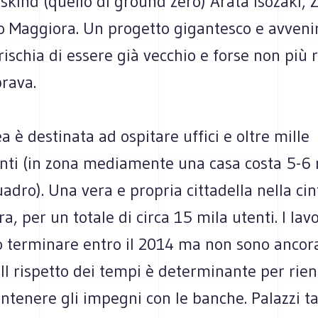
skind (quello di ground zero) Arata Isozaki,
o Maggiora. Un progetto gigantesco e avvenir
rischia di essere già vecchio e forse non più r
rava.
ea è destinata ad ospitare uffici e oltre mille
ti (in zona mediamente una casa costa 5-6 
adro). Una vera e propria cittadella nella cin
a, per un totale di circa 15 mila utenti. I lavo
 terminare entro il 2014 ma non sono ancor
 Il rispetto dei tempi è determinante per rien
tenere gli impegni con le banche. Palazzi ta