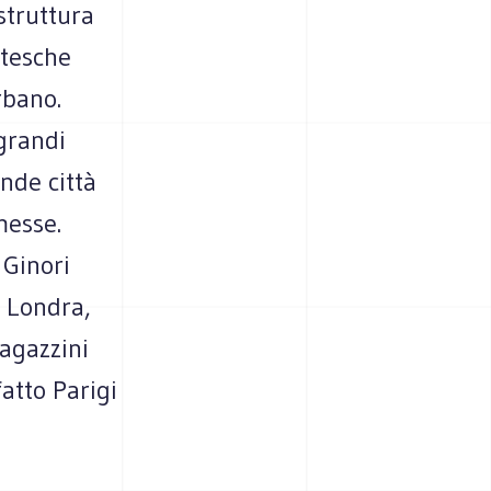
struttura
ntesche
rbano.
grandi
ande città
messe.
 Ginori
. Londra,
magazzini
atto Parigi