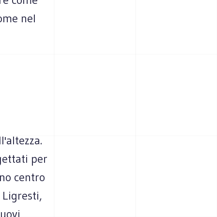
come nel
'altezza.
gettati per
eno centro
Ligresti,
nuovi