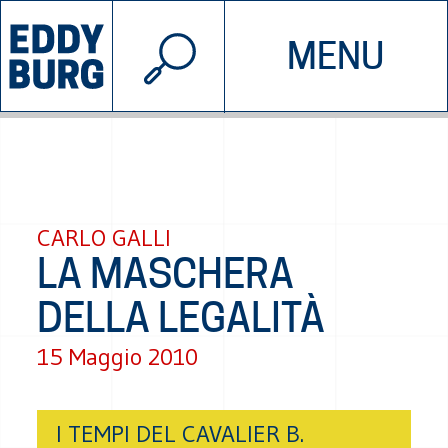
© 2026 EDDYBURG
MENU
INIZIATIVE
CHI SIAMO
SOSTIENICI
CONTATTACI
CARLO GALLI
LA MASCHERA
DELLA LEGALITÀ
15 Maggio 2010
I TEMPI DEL CAVALIER B.