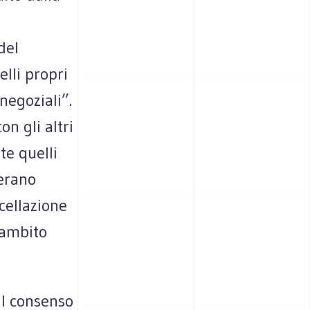
del
elli propri
negoziali”.
on gli altri
te quelli
 erano
cellazione
l’ambito
il consenso