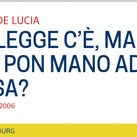
DE LUCIA
LEGGE C’È, MA
I PON MANO A
SA?
 2006
BURG