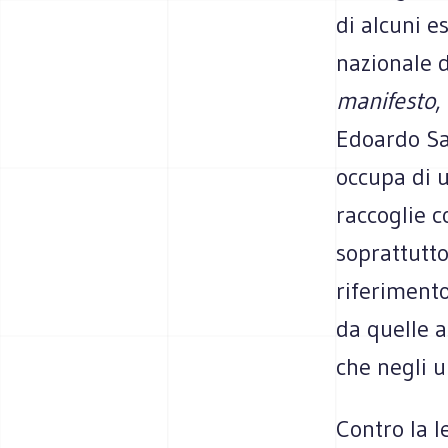
di alcuni e
nazionale d
manifesto
,
Edoardo Sal
occupa di ur
raccoglie c
soprattutto
riferimento
da quelle a
che negli u
Contro la 