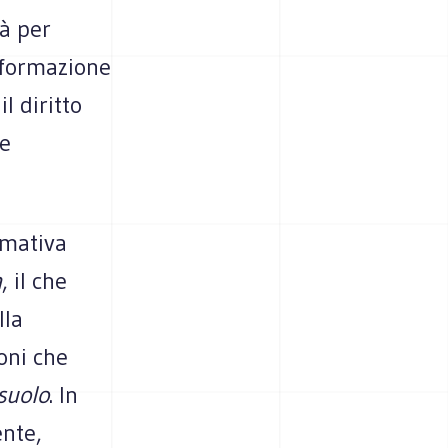
tà per
sformazione
l diritto
 e
rmativa
a
, il che
lla
ioni che
suolo
. In
ente,