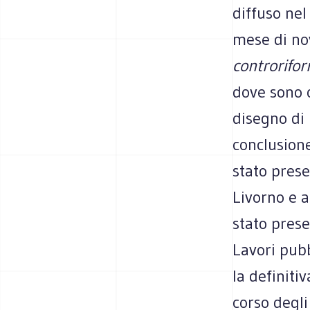
diffuso nel
mese di nov
controrifor
dove sono os
disegno di
conclusione
stato prese
Livorno e a
stato pres
Lavori pubb
la definiti
corso degli