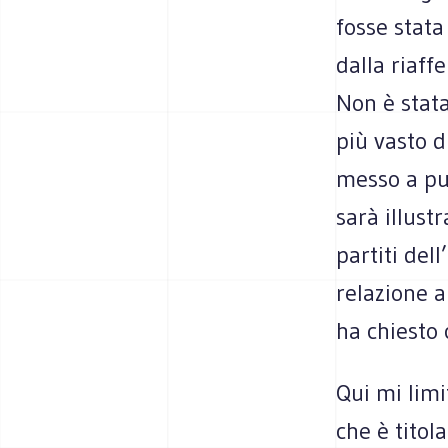
fosse stata
dalla riaff
Non è stat
più vasto d
messo a pun
sarà illust
partiti del
relazione a
ha chiesto 
Qui mi limi
che è titol