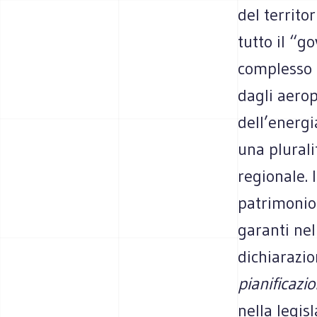
del territor
tutto il “g
complesso d
dagli aerop
dell’energi
una plurali
regionale. I
patrimonio 
garanti ne
dichiarazi
pianificazi
nella legis