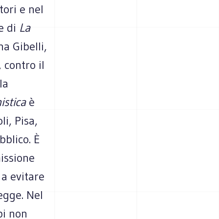
tori e nel
e di
La
na Gibelli,
 contro il
la
istica
è
i, Pisa,
bblico. È
issione
 a evitare
egge. Nel
pi non