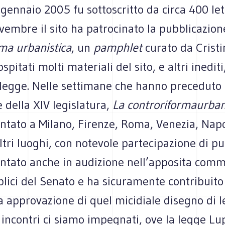
 gennaio 2005 fu sottoscritto da circa 400 let
embre il sito ha patrocinato la pubblicazion
ma urbanistica
, un
pamphlet
curato da Cristi
pitati molti materiali del sito, e altri inediti,
 legge. Nelle settimane che hanno preceduto 
 della XIV legislatura,
La controriformaurban
ntato a Milano, Firenze, Roma, Venezia, Napol
ltri luoghi, con notevole partecipazione di pu
entato anche in audizione nell’apposita comm
lici del Senato e ha sicuramente contribuito
va approvazione di quel micidiale disegno di l
 incontri ci siamo impegnati, ove la legge Lu