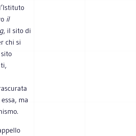
’Istituto
lvo
il
g
, il sito di
 chi si
 sito
ti,
trascurata
d essa, ma
onismo.
appello