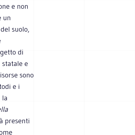
zione e non
e un
 del suolo,
e
getto di
 statale e
risorse sono
odi e i
 la
lla
ià presenti
 come