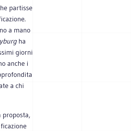
che partisse
ficazione.
ano a mano
yburg
ha
ssimi giorni
no anche i
approfondita
ate a chi
a proposta,
ificazione