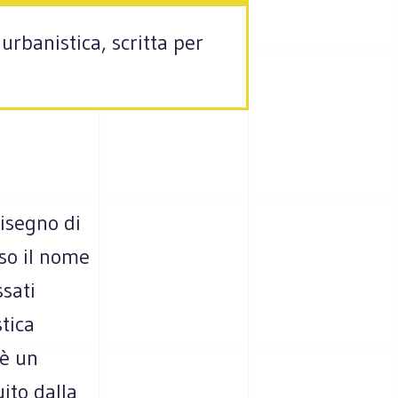
urbanistica, scritta per
isegno di
eso il nome
ssati
tica
 è un
ito dalla