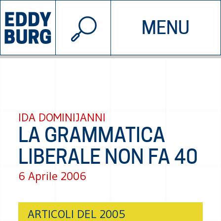
© 2026 EDDYBURG
MENU
INIZIATIVE
CHI SIAMO
SOSTIENICI
CONTATTACI
IDA DOMINIJANNI
LA GRAMMATICA
LIBERALE NON FA 40
6 Aprile 2006
ARTICOLI DEL 2005