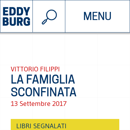
© 2026 EDDYBURG
MENU
INIZIATIVE
CHI SIAMO
SOSTIENICI
CONTATTACI
VITTORIO FILIPPI
LA FAMIGLIA
SCONFINATA
13 Settembre 2017
LIBRI SEGNALATI