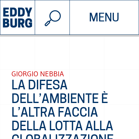
© 2026 EDDYBURG
MENU
INIZIATIVE
CHI SIAMO
SOSTIENICI
CONTATTACI
GIORGIO NEBBIA
LA DIFESA
DELL’AMBIENTE È
L’ALTRA FACCIA
DELLA LOTTA ALLA