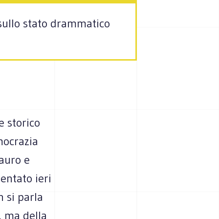
sullo stato drammatico
e storico
mocrazia
Mauro e
entato ieri
 si parla
, ma della