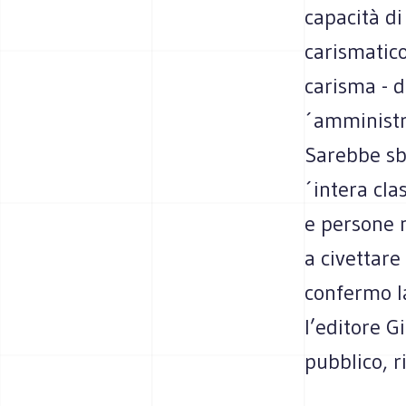
capacità di
carismatico
carisma - d
´amministra
Sarebbe sba
´intera cla
e persone n
a civettare
confermo l
l’editore G
pubblico, r