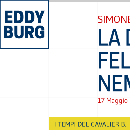
SIMONE
LA
FEL
NE
17 Maggio
I TEMPI DEL CAVALIER B.