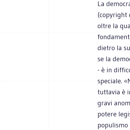
La democra
(copyright 
oltre la qu
fondamento
dietro la s
se la demo
- è in diffi
speciale. «
tuttavia è 
gravi anoma
potere legi
populismo d