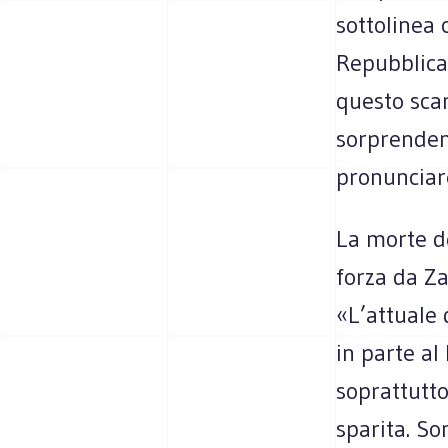
sottolinea 
Repubblica,
questo sca
sorprendent
pronunciare
La morte de
forza da Za
«L’attuale 
in parte al
soprattutto
sparita. S