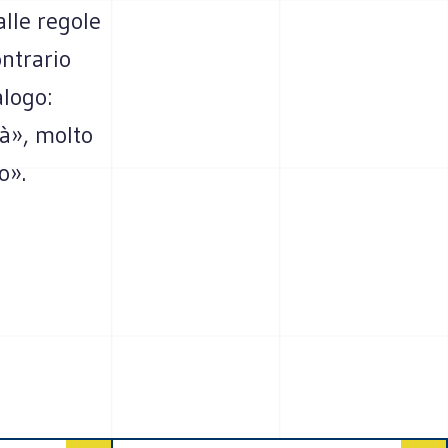
alle regole
ontrario
alogo:
tà», molto
o».