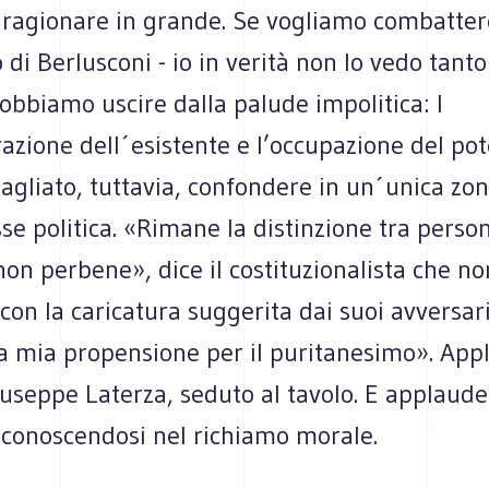
 ragionare in grande. Se vogliamo combattere
 di Berlusconi - io in verità non lo vedo tant
obbiamo uscire dalla palude impolitica: l
zione dell´esistente e l’occupazione del pot
gliato, tuttavia, confondere in un´unica zona
sse politica. «Rimane la distinzione tra pers
on perbene», dice il costituzionalista che no
 con la caricatura suggerita dai suoi avversar
a mia propensione per il puritanesimo». App
iuseppe Laterza, seduto al tavolo. E applaude 
iconoscendosi nel richiamo morale.