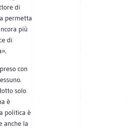
ttore di
ca permetta
ancora più
ce di
a».
ipreso con
nessuno.
dotto solo
ma è
 politica è
e anche la