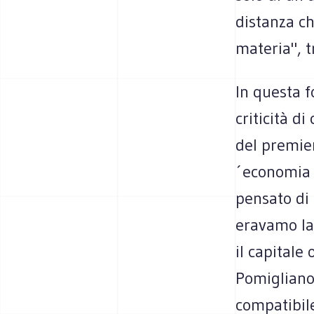
distanza che
materia", t
In questa 
criticità d
del premier
´economia g
pensato di 
eravamo la 
il capitale 
Pomigliano 
compatibil