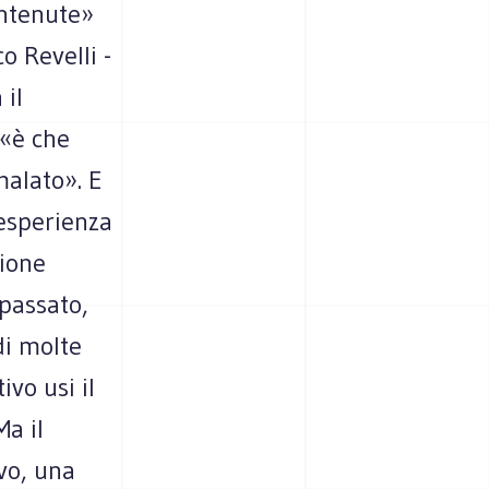
ntenute»
o Revelli -
 il
 «è che
malato». E
esperienza
zione
 passato,
di molte
vo usi il
Ma il
vo, una