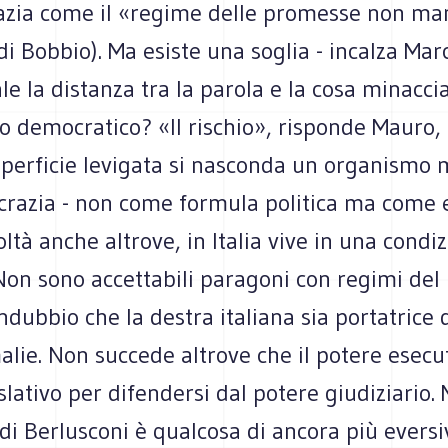
zia come il «regime delle promesse non ma
di Bobbio). Ma esiste una soglia - incalza Marc
ale la distanza tra la parola e la cosa minaccia
 democratico? «Il rischio», risponde Mauro,
uperficie levigata si nasconda un organismo 
crazia - non come formula politica ma come 
coltà anche altrove, in Italia vive in una condi
Non sono accettabili paragoni con regimi del
indubbio che la destra italiana sia portatrice 
lie. Non succede altrove che il potere esecuti
slativo per difendersi dal potere giudiziario. 
i Berlusconi è qualcosa di ancora più eversi