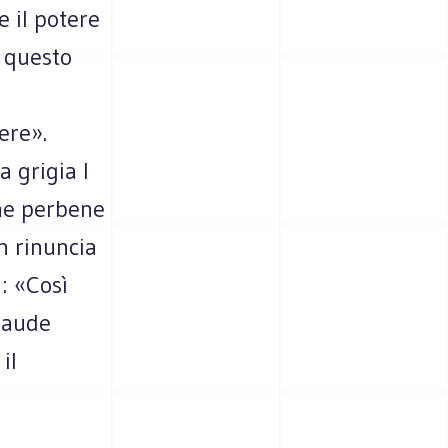
 il potere
o questo
ere».
 grigia l
one perbene
n rinuncia
i: «Così
laude
il