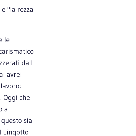
 e "la rozza
e le
 carismatico
zzerati dall
ai avrei
 lavoro:
a. Oggi che
o a
 questo sia
l Lingotto